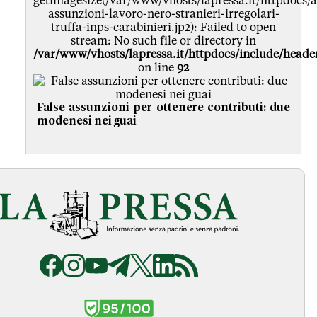
getimagesize(/var/www/vhosts/lapressa.it/httpdocs/ar
assunzioni-lavoro-nero-stranieri-irregolari-
truffa-inps-carabinieri.jp2): Failed to open
stream: No such file or directory in
/var/www/vhosts/lapressa.it/httpdocs/include/head
on line
92
False assunzioni per ottenere contributi: due
modenesi nei guai