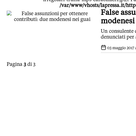
/var/www/vhosts/lapressa.it/htt
False assu
modenesi 
Un consulente 
denunciati per 
03 maggio 2017 a
Pagina
3
di 3