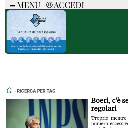
MENU
ACCEDI
ARTICOLI
RUB
Ricerca
Politica
Ruot
Economia
Doss
Società
Spaz
La Nera
Doss
Che Cultura
A cu
Pressa Tube
Il S
Sport
Necr
La Provincia
Cons
Mondo
Tutt
Italia
HOME
RICERCA PER TAG
Tutti gli Articoli
Boeri, c'è 
regolari
'Proprio mentre
numero eccessiv