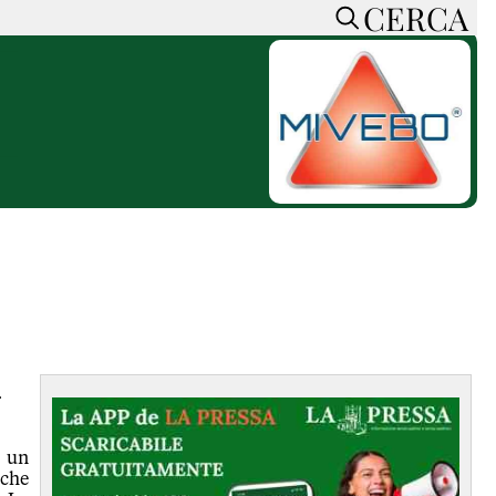
CERCA
HOME
CERCA
ACCEDI o REGISTRATI
CONTATTI
e
CON NOI
SOSTIENI LA PRESSA
CONOSCI LA PRESSA
he
COOKIE POLICY
PRIVACY POLICY
TTI
FEED RSS
i
MAPPA DEL SITO
NORMATIVE
i un
DEONTOLOGICHE
 che