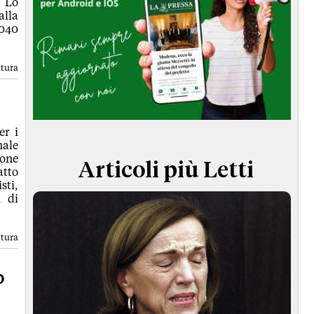
. Lo
TERMINI e CONDIZIONI
alla
2040
ttura
er i
nale
sone
Articoli più Letti
atto
sti,
i di
ttura
o