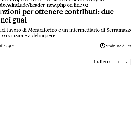
pdocs/include/header_new.php
on line
92
nzioni per ottenere contributi: due
nei guai
del lavoro di Montefiorino e un intermediario di Serramazz
associazione a delinquere
lle 09:24
1
minuto di le
Indietro
1
2