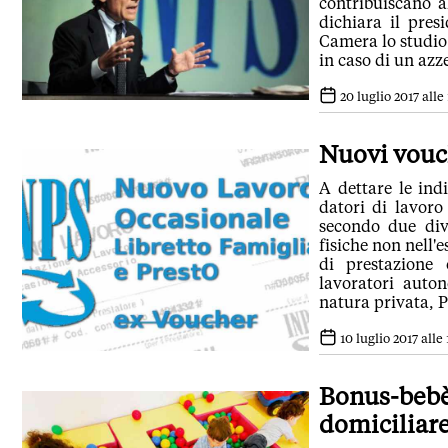
contribuiscano a
dichiara il pres
Camera lo studio 
in caso di un azz
20 luglio 2017 alle 
Nuovi vouch
A dettare le ind
datori di lavoro
secondo due dive
fisiche non nell'
di prestazione o
lavoratori auton
natura privata, 
10 luglio 2017 alle 
Bonus-bebè 
domiciliar