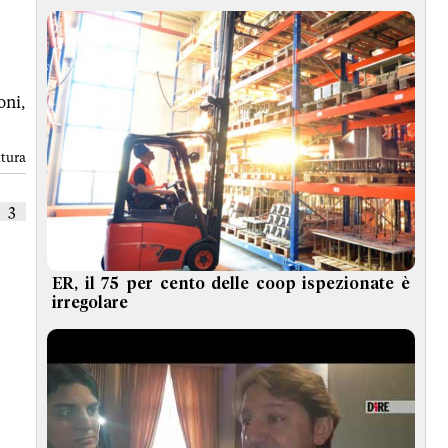
oni,
ttura
3
ER, il 75 per cento delle coop ispezionate è
irregolare