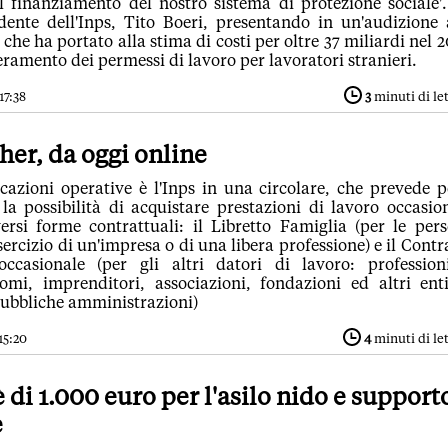
l finanziamento del nostro sistema di protezione sociale'
idente dell'Inps, Tito Boeri, presentando in un'audizione 
che ha portato alla stima di costi per oltre 37 miliardi nel 
eramento dei permessi di lavoro per lavoratori stranieri.
17:38
3
minuti di le
er, da oggi online
icazioni operative è l'Inps in una circolare, che prevede p
 la possibilità di acquistare prestazioni di lavoro occasio
rsi forme contrattuali: il Libretto Famiglia (per le per
esercizio di un'impresa o di una libera professione) e il Contr
ccasionale (per gli altri datori di lavoro: professioni
omi, imprenditori, associazioni, fondazioni ed altri ent
Pubbliche amministrazioni)
15:20
4
minuti di le
di 1.000 euro per l'asilo nido e support
e