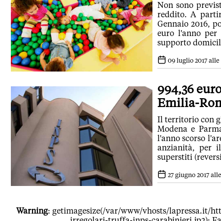
Non sono previsti
reddito. A parti
Gennaio 2016, po
euro l'anno per 
supporto domicil
09 luglio 2017 alle 
994,36 euro
Emilia-Ro
Il territorio con
Modena e Parma.
l'anno scorso l'a
anzianità, per i
superstiti (reversi
27 giugno 2017 alle
Warning
: getimagesize(/var/www/vhosts/lapressa.it/htt
irregolari-truffa-inps-carabinieri.jp2): F