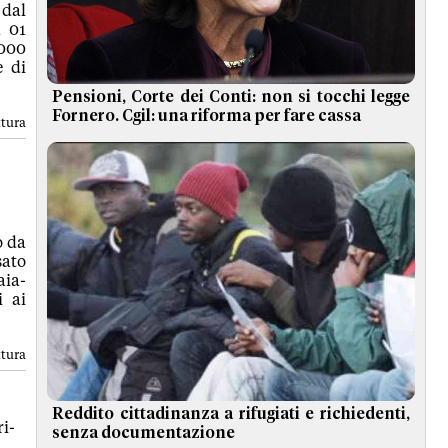
 dal
l 01
.000
e di
Pensioni, Corte dei Conti: non si tocchi legge
Fornero. Cgil: una riforma per fare cassa
ttura
o da
sato
aia-
i ai
ttura
Reddito cittadinanza a rifugiati e richiedenti,
i-
senza documentazione