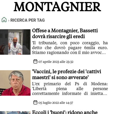
MONTAGNIER
FEED RSS
MAPPA DEL SITO
HOME
RICERCA PER TAG
NORMATIVE DEONTOLOGICHE
TERMINI e CONDIZIONI
Offese a Montagnier, Bassetti
dovrà risarcire gli eredi
'Il tribunale, con poco coraggio, ha
detto che dovrò pagare 6mila euro.
Stiamo ragionando con il mio avvocato
di ricorrere'
07 aprile 2023 alle 23:32
'Vaccini, le profezie dei 'cattivi
maestri' si sono avverate'
L'ex primario del Ps di Modena:
'Libertà piena alle persone
correttamente informate di iniettarsi
tutte le dosi che vogliono ma piena
libertà e nessuna ritorsione per chi si
05 luglio 2022 alle 14:37
dissocia'
Eccoli i 'buoni': ridono anche