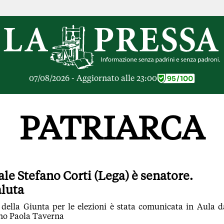
RICHE
OPINIONI
e Libere
Lettere al Direttore
ier Inceneritore
Parola d'Autore
io alle Imprese
Le Vignette di Parid
07/08/2026 - Aggiornato alle 23:00
ier Cave
Il Galeotto
ra di
Senza Memoria
anto del giorno
Il Punto
PATRIARCA
ologie
Cronache Pandemic
igli di investimento
Tutte le Opinioni
e le Rubriche
ARTICOLI PIU LE
Articoli
ale Stefano Corti (Lega) è senatore.
Opinioni
aluta
Rubriche
Tutti gli Articoli
 della Giunta per le elezioni è stata comunicata in Aula d
rno Paola Taverna