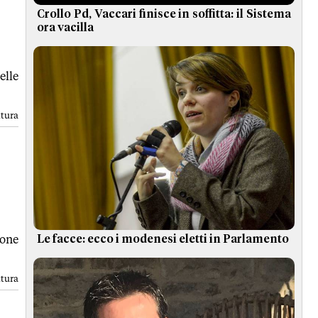
Crollo Pd, Vaccari finisce in soffitta: il Sistema
ora vacilla
elle
ttura
one
Le facce: ecco i modenesi eletti in Parlamento
ttura