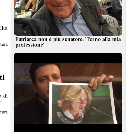
lità
Patriarca non è più senatore: 'Torno alla mia
ttura
professione'
ti
o di
'
ttura