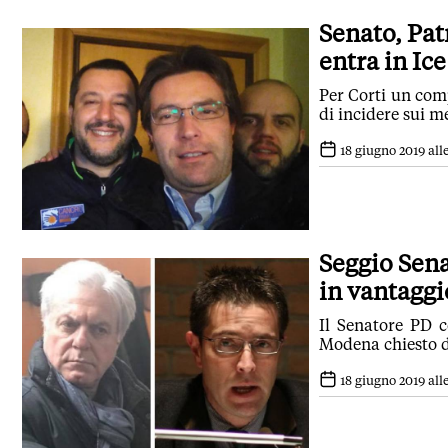
Senato, Pat
entra in Ice
Per Corti un com
di incidere sui m
18 giugno 2019 alle
Seggio Sena
in vantaggi
Il Senatore PD c
Modena chiesto da
18 giugno 2019 all