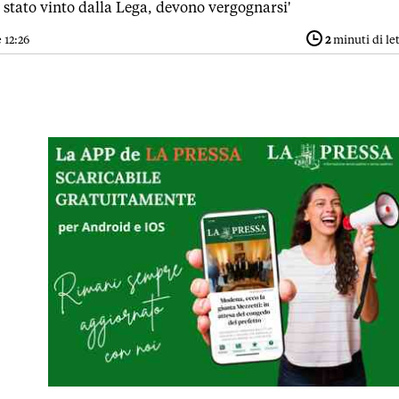
 è stato vinto dalla Lega, devono vergognarsi'
 12:26
2
minuti di le