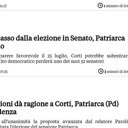
21:27
1
minuto di le
passo dalla elezione in Senato, Patriarca
io
parere favorevole il 25 luglio, Corti potrebbe subentra
rtito democratico perderà uno dei suoi 52 senatori
07:25
3
minuti di le
ioni dà ragione a Corti, Patriarca (Pd)
denza
all'unanimità la proposta avanzata dal relatore Parol
tata l'elezione del senatore Patriarca