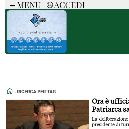
MENU
ACCEDI
ARTICOLI
RUB
Ricerca
Politica
Ruot
Economia
Doss
Società
Spaz
La Nera
Doss
Che Cultura
A cu
Pressa Tube
Il S
Sport
Necr
La Provincia
Cons
Mondo
Tutt
Italia
HOME
RICERCA PER TAG
Tutti gli Articoli
Ora è uffici
Patriarca s
La deliberazione
presidente di tu