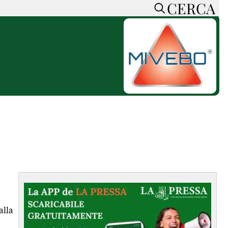
CERCA
HOME
CERCA
ACCEDI o REGISTRATI
CONTATTI
e
CON NOI
SOSTIENI LA PRESSA
CONOSCI LA PRESSA
he
COOKIE POLICY
PRIVACY POLICY
TTI
FEED RSS
MAPPA DEL SITO
NORMATIVE
alla
DEONTOLOGICHE