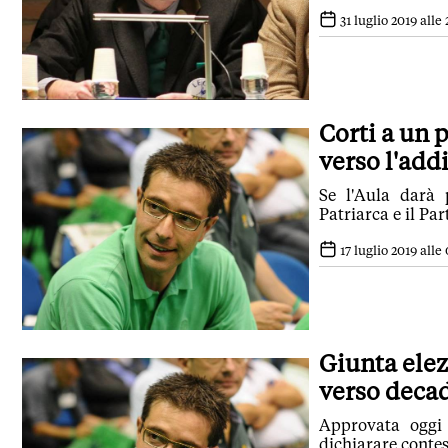
31 luglio 2019 alle 
Corti a un 
verso l'add
Se l'Aula darà 
Patriarca e il Pa
17 luglio 2019 alle 
Giunta elez
verso deca
Approvata oggi 
dichiarare contes