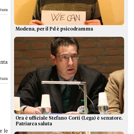
ttura
Modena, per il Pd è psicodramma
unta
ttura
Ora è ufficiale Stefano Corti (Lega) è senatore.
Patriarca saluta
e le