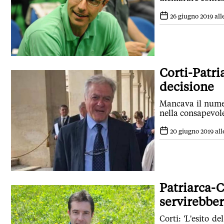
26 giugno 2019 alle
Corti-Patria
decisione
Mancava il numero
nella consapevole
20 giugno 2019 alle
Patriarca-C
servirebber
Corti: 'L'esito d