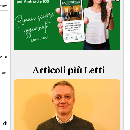
TERMINI e CONDIZIONI
ttura
re a
Articoli più Letti
ttura
i di