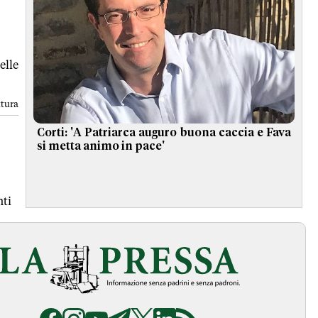
elle
ttura
Corti: 'A Patriarca auguro buona caccia e Fava
si metta animo in pace'
ti