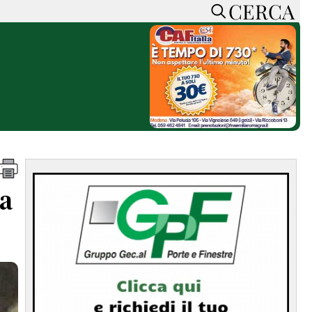
CERCA
HOME
CERCA
ACCEDI o REGISTRATI
CONTATTI
e
CON NOI
SOSTIENI LA PRESSA
CONOSCI LA PRESSA
he
COOKIE POLICY
ta
PRIVACY POLICY
TTI
FEED RSS
MAPPA DEL SITO
NORMATIVE
DEONTOLOGICHE