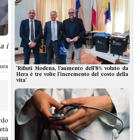
a i
tura
'Rifiuti Modena, l’aumento dell’8% voluto da
Hera è tre volte l’incremento del costo della
vita'
rdo
età
sua