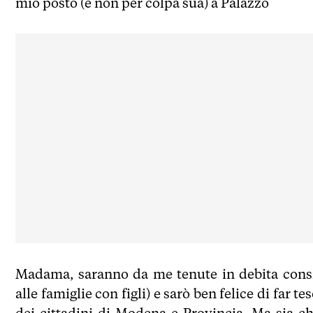
mio posto (e non per colpa sua) a Palazzo
Madama, saranno da me tenute in debita consid
alle famiglie con figli) e sarò ben felice di far
dei cittadini di Modena e Provincia. Ma sia ch