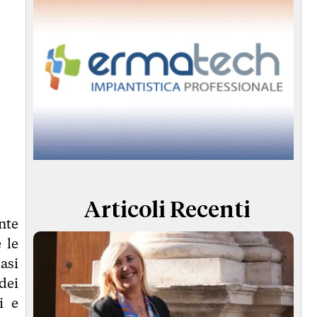
Articoli Recenti
nte
 le
asi
 dei
i e