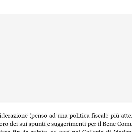
erazione (penso ad una politica fiscale più atte
 tesoro dei sui spunti e suggerimenti per il Bene Co
iaro fin da subito, da oggi nel Collegio di Moden