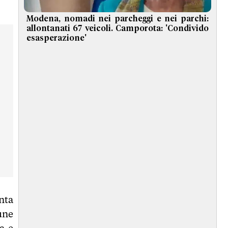
Modena, nomadi nei parcheggi e nei parchi:
allontanati 67 veicoli. Camporota: 'Condivido
esasperazione'
nta
mune
a e