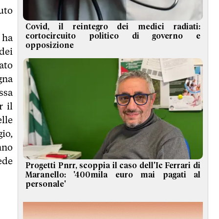
uto
Covid, il reintegro dei medici radiati:
 ha
cortocircuito politico di governo e
opposizione
dei
ato
gna
ssa
 il
lle
io,
nno
ede
Progetti Pnrr, scoppia il caso dell'Ic Ferrari di
Maranello: '400mila euro mai pagati al
personale'