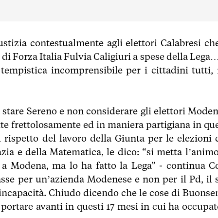
ustizia contestualmente agli elettori Calabresi che
 di Forza Italia Fulvia Caligiuri a spese della Lega
tempistica incomprensibile per i cittadini tutti,
a stare Sereno e non considerare gli elettori Moden
tte frettolosamente ed in maniera partigiana in que
rispetto del lavoro della Giunta per le elezioni 
zia e della Matematica, le dico: “si metta l’animo
e a Modena, ma lo ha fatto la Lega” - continua Co
rasse per un’azienda Modenese e non per il Pd, il 
a incapacità. Chiudo dicendo che le cose di Buonse
 portare avanti in questi 17 mesi in cui ha occupato