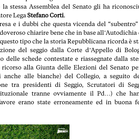
 la stessa Assemblea del Senato gli ha riconosci
atore Lega
Stefano Corti
.
presa e i dubbi che questa vicenda del “subentro”
 doveroso chiarire bene che in base all’Autodichia 
 questo tipo che la storia Repubblicana ricorda è st
zione del seggio dalla Corte d’Appello di Bolo
tto delle schede contestate e riassegnate dalla ste
icorso alla Giunta delle Elezioni del Senato per
si anche alle bianche) del Collegio, a seguito de
e tra presidenti di Seggio, Scrutatori di Segg
stituzionale tranne ovviamente il Pd…) che ha
avore erano state erroneamente ed in buona f