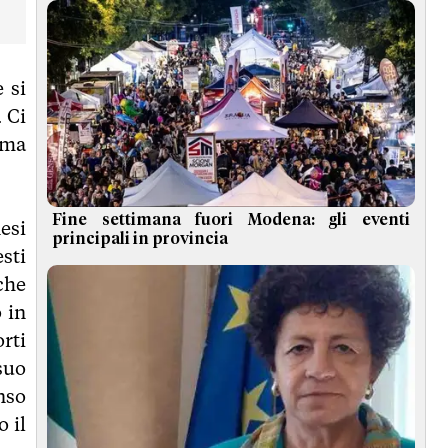
 si
… Ci
 ma
Fine settimana fuori Modena: gli eventi
esi
principali in provincia
sti
che
 in
rti
suo
nso
 il