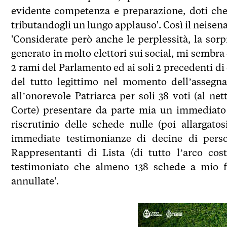
evidente competenza e preparazione, doti che
tributandogli un lungo applauso'. Così il neisen
'Considerate però anche le perplessità, la sor
generato in molto elettori sui social, mi sembra
2 rami del Parlamento ed ai soli 2 precedenti di
del tutto legittimo nel momento dell’assegna
all’onorevole Patriarca per soli 38 voti (al ne
Corte) presentare da parte mia un immediato r
riscrutinio delle schede nulle (poi allargato
immediate testimonianze di decine di person
Rappresentanti di Lista (di tutto l’arco co
testimoniato che almeno 138 schede a mio f
annullate'.