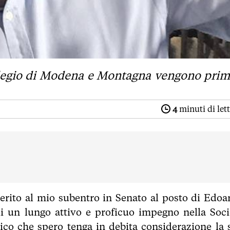
Collegio di Modena e Montagna vengono prim
4
minuti di let
rito al mio subentro in Senato al posto di Edoa
gli un lungo attivo e proficuo impegno nella Soci
tico che spero tenga in debita considerazione la 