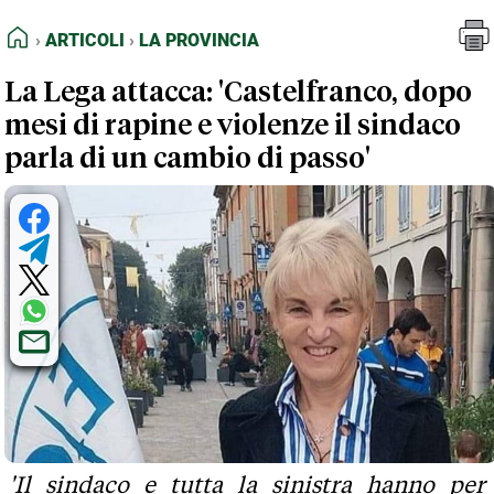
FEED RSS
Articoli
La Provincia
HOME
ARTICOLI
LA PROVINCIA
MAPPA DEL SITO
La Lega attacca: 'Castelfranco, dopo
NORMATIVE DEONTOLOGICHE
mesi di rapine e violenze il sindaco
TERMINI e CONDIZIONI
parla di un cambio di passo'
'Il sindaco e tutta la sinistra hanno per