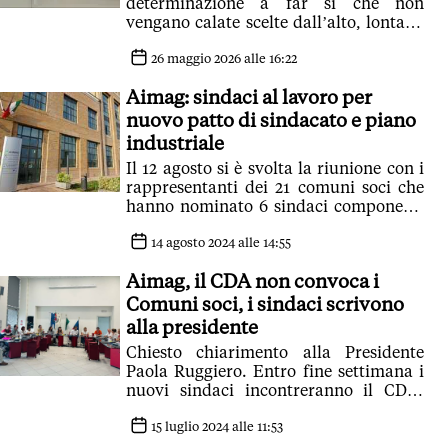
determinazione a far sì che non
vengano calate scelte dall’alto, lontano
dai territori'
26 maggio 2026 alle 16:22
Aimag: sindaci al lavoro per
nuovo patto di sindacato e piano
industriale
Il 12 agosto si è svolta la riunione con i
rappresentanti dei 21 comuni soci che
hanno nominato 6 sindaci componenti
un gruppo ristretto per l'elaborazione
del nuovo Patto
14 agosto 2024 alle 14:55
Aimag, il CDA non convoca i
Comuni soci, i sindaci scrivono
alla presidente
Chiesto chiarimento alla Presidente
Paola Ruggiero. Entro fine settimana i
nuovi sindaci incontreranno il CDA:
'Auspsichiamo chiarezza su dati
aziendali ed entro fine luglio
15 luglio 2024 alle 11:53
presentazione bilancio. Poi un nuovo