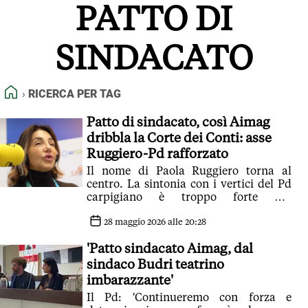
PATTO DI
FEED RSS
MAPPA DEL SITO
SINDACATO
NORMATIVE DEONTOLOGICHE
TERMINI e CONDIZIONI
HOME
RICERCA PER TAG
Patto di sindacato, così Aimag
dribbla la Corte dei Conti: asse
Ruggiero-Pd rafforzato
Il nome di Paola Ruggiero torna al
centro. La sintonia con i vertici del Pd
carpigiano è troppo forte per
immaginare un cambio
28 maggio 2026 alle 20:28
'Patto sindacato Aimag, dal
sindaco Budri teatrino
imbarazzante'
Il Pd: 'Continueremo con forza e