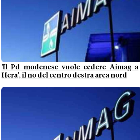
'Il Pd modenese vuole cedere Aimag a
Hera', il no del centro destra area nord