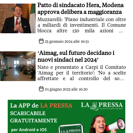
Patto di sindacato Hera, Modena
patto di sindacato
approva delibera a maggioranza
Muzzarelli: 'Piano industriale con oltre
4 miliardi di investimenti. Il Comune
blocca altre 150 mila azioni per
consentire ad altri di venderle
25 gennaio 2024 alle 16:51
‘Aimag, sul futuro decidano i
nuovi sindaci nel 2024’
Nato e presentato a Carpi il Comitato
'Aimag per il territorio': 'No a scelte
affrettate e al controllo del socio
privato Hera sull'azienda. Aimag è e
deve rimanere legata alla comunità'
01 giugno 2023 alle 16:20