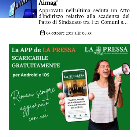
Aimag'
Approvato nell'ultima seduta un Atto
d'indirizzo relativo alla scadenza del
Patto di Sindacato tra i 21 Comuni soci
di Aimag spa, che vale il 65% delle
quote dell'azienda. Entro il 30
05 ottobre 2017 alle 08:33
settembre si sarebbe dovuto esercitare
il recesso o meno dal Patto e la
proposta in discussione in aula
prevedeva infatti di rinnovarlo per altri
sei mesi, Il Sindaco: 'Rispetto il voto
referendario del 10 settembre'