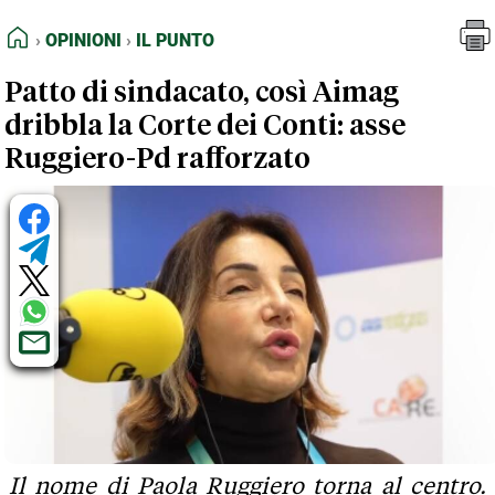
FEED RSS
Opinioni
Il Punto
HOME
OPINIONI
IL PUNTO
MAPPA DEL SITO
Patto di sindacato, così Aimag
NORMATIVE DEONTOLOGICHE
dribbla la Corte dei Conti: asse
TERMINI e CONDIZIONI
Ruggiero-Pd rafforzato
Il nome di Paola Ruggiero torna al centro.