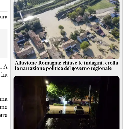
tura
Alluvione Romagna: chiuse le indagini, crolla
. A
la narrazione politica del governo regionale
 ha
una
ome
are