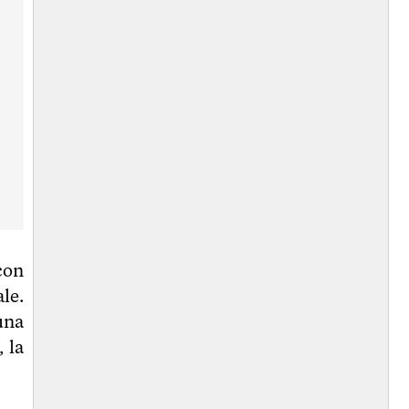
con
ale.
una
 la