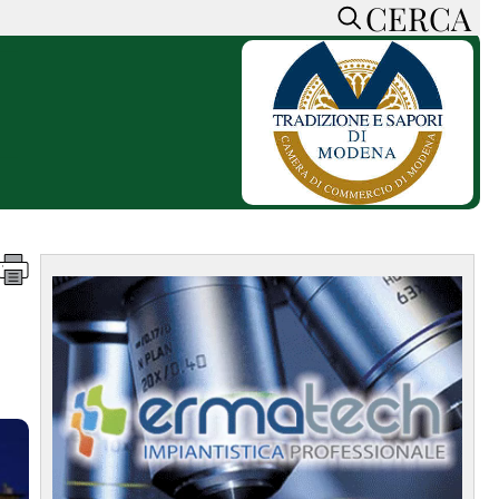
CERCA
HOME
CERCA
ACCEDI o REGISTRATI
CONTATTI
e
CON NOI
SOSTIENI LA PRESSA
CONOSCI LA PRESSA
he
COOKIE POLICY
PRIVACY POLICY
TTI
FEED RSS
MAPPA DEL SITO
NORMATIVE
DEONTOLOGICHE