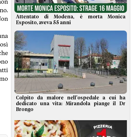
non
no.
Attentato di Modena, è morta Monica
Non
Esposito, aveva 55 anni
 una
osì
che
ono
tti
amo
Colpito da malore nell'ospedale a cui ha
dedicato una vita: Mirandola piange il Dr
Brongo