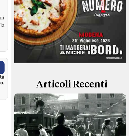
ni
la
ità
o.
Articoli Recenti