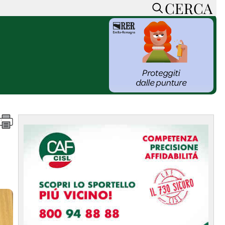
CERCA
HOME
CERCA
ACCEDI o REGISTRATI
CONTATTI
e
CON NOI
SOSTIENI LA PRESSA
CONOSCI LA PRESSA
he
COOKIE POLICY
PRIVACY POLICY
TTI
FEED RSS
MAPPA DEL SITO
NORMATIVE
DEONTOLOGICHE