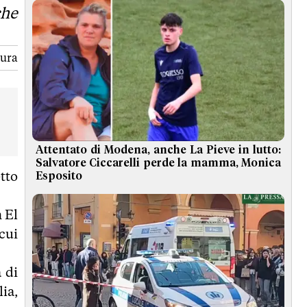
che
tura
Attentato di Modena, anche La Pieve in lutto:
Salvatore Ciccarelli perde la mamma, Monica
etto
Esposito
m El
cui
 di
ia,