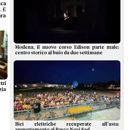
ica
. E
ara
Modena, il nuovo corso Edison parte male:
centro storico al buio da due settimane
tri
zia
Bici elettriche recuperate all'asta:
appuntamento al Parco Novi Sad