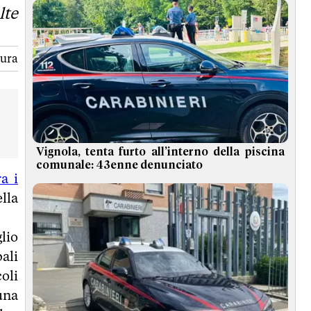
lte
tura
Vignola, tenta furto all’interno della piscina
comunale: 43enne denunciato
a i
lla
lio
ali
oli
una