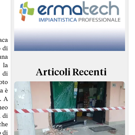
aca
 di
una
 la
Articoli Recenti
 di
oto
a è
. A
neo
 di
che
 di