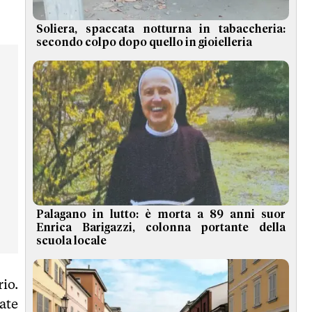
Soliera, spaccata notturna in tabaccheria:
secondo colpo dopo quello in gioielleria
Palagano in lutto: è morta a 89 anni suor
Enrica Barigazzi, colonna portante della
scuola locale
io.
ate