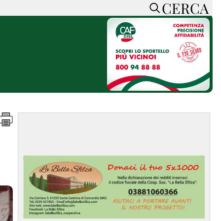
CERCA
HOME
CERCA
ACCEDI o REGISTRATI
CONTATTI
e
CON NOI
SOSTIENI LA PRESSA
CONOSCI LA PRESSA
he
COOKIE POLICY
PRIVACY POLICY
TTI
FEED RSS
MAPPA DEL SITO
NORMATIVE
DEONTOLOGICHE