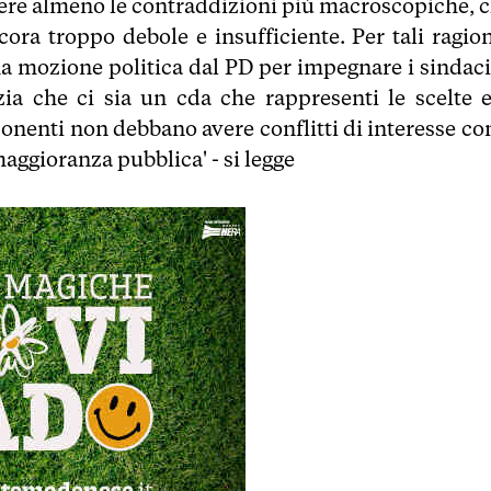
gere almeno le contraddizioni più macroscopiche, c
ora troppo debole e insufficiente. Per tali ragion
una mozione politica dal PD per impegnare i sindaci
zia che ci sia un cda che rappresenti le scelte e
ponenti non debbano avere conflitti di interesse con
maggioranza pubblica' - si legge