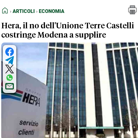
FEED RSS
Articoli
Economia
HOME
ARTICOLI
ECONOMIA
MAPPA DEL SITO
Hera, il no dell'Unione Terre Castelli
NORMATIVE DEONTOLOGICHE
costringe Modena a supplire
TERMINI e CONDIZIONI