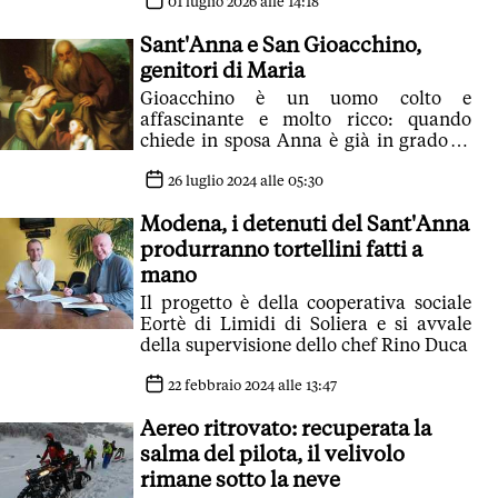
01 luglio 2026 alle 14:18
Sant'Anna e San Gioacchino,
genitori di Maria
Gioacchino è un uomo colto e
affascinante e molto ricco: quando
chiede in sposa Anna è già in grado di
offrirle un'ottima posizione
26 luglio 2024 alle 05:30
Modena, i detenuti del Sant'Anna
produrranno tortellini fatti a
mano
Il progetto è della cooperativa sociale
Eortè di Limidi di Soliera e si avvale
della supervisione dello chef Rino Duca
22 febbraio 2024 alle 13:47
Aereo ritrovato: recuperata la
salma del pilota, il velivolo
rimane sotto la neve