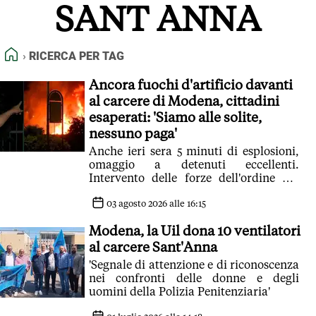
SANT ANNA
FEED RSS
MAPPA DEL SITO
HOME
RICERCA PER TAG
NORMATIVE DEONTOLOGICHE
TERMINI e CONDIZIONI
Ancora fuochi d'artificio davanti
al carcere di Modena, cittadini
esaperati: 'Siamo alle solite,
nessuno paga'
Anche ieri sera 5 minuti di esplosioni,
omaggio a detenuti eccellenti.
Intervento delle forze dell'ordine ma
autori in fuga. Dubbi sul
funzionamento delle telecamere di
03 agosto 2026 alle 16:15
videosorveglianza
Modena, la Uil dona 10 ventilatori
al carcere Sant'Anna
'Segnale di attenzione e di riconoscenza
nei confronti delle donne e degli
uomini della Polizia Penitenziaria'