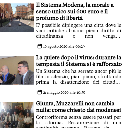
Il Sistema Modena, la morale a
senso unico sui 600 euro e il
profumo di libertà
E' possibile dipingere una città dove le
voci critiche abbiano pieno diritto di
cittadinanza e non vengano
automaticamente etichettate come ?
fasciste' se di centrodestra, ?rancorose'
16 agosto 2020 alle 06:29
se di sinistra, schizofreniche se non
La quiete dopo il virus: durante la
immediatamente classificabili
tempesta il Sistema si è rafforzato
Un Sistema che ha serrato ancor più le
fila in silenzio, pian piano, sfruttando
prima la disattenzione dei cittadini
frutto della paura e ora la disattenzione
dei cittadini frutto del fervore della
21 maggio 2020 alle 10:55
ripartenza
Giunta, Muzzarelli non cambia
nulla: come chiesto dai modenesi
Controriforma senza essere passati per
la riforma. Restaurazione di una