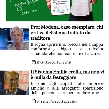
Prof Modena, caso esemplare: chi
critica il Sistema trattato da
traditore
Bisogna aprire una breccia nella cappa
conformista, bigotta e talvolta
squallida che non consente di alzare lo
sguardo oltre le punte delle proprie
scarpe
18 ottobre 2018 alle 17:25
Il Sistema Emilia crolla, ma non vi
è nulla da festeggiare
Insieme agli appalti alle imprese
amiche e alla arrogante spartizione
delle poltrone sta per crollare anche
l'ultima idea di politica rimasta
09 settembre 2018 alle 18:44