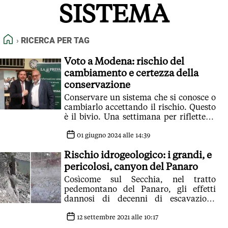
SISTEMA
FEED RSS
MAPPA DEL SITO
HOME
RICERCA PER TAG
NORMATIVE DEONTOLOGICHE
TERMINI e CONDIZIONI
Voto a Modena: rischio del
cambiamento e certezza della
conservazione
Conservare un sistema che si conosce o
cambiarlo accettando il rischio. Questo
è il bivio. Una settimana per rifletterci
ancora
01 giugno 2024 alle 14:39
Rischio idrogeologico: i grandi, e
pericolosi, canyon del Panaro
Cosìcome sul Secchia, nel tratto
pedemontano del Panaro, gli effetti
dannosi di decenni di escavazione
presentano il conto. Sulle piene e sulla
spesa per opere che dopo pochi anni
12 settembre 2021 alle 10:17
sono da rifare