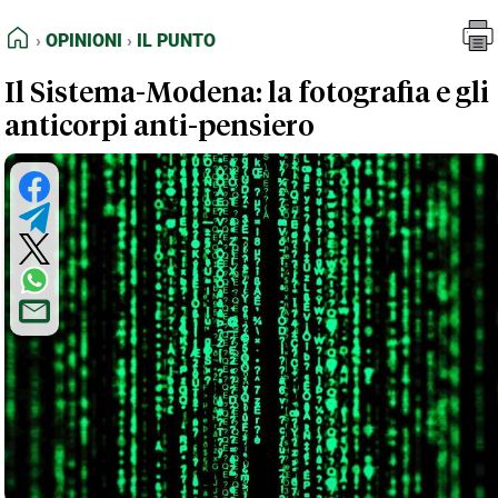
FEED RSS
Opinioni
Il Punto
HOME
OPINIONI
IL PUNTO
MAPPA DEL SITO
Il Sistema-Modena: la fotografia e gli
NORMATIVE DEONTOLOGICHE
anticorpi anti-pensiero
TERMINI e CONDIZIONI