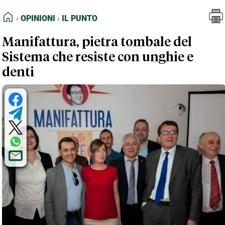
FEED RSS
Opinioni
Il Punto
HOME
OPINIONI
IL PUNTO
MAPPA DEL SITO
Manifattura, pietra tombale del
NORMATIVE DEONTOLOGICHE
Sistema che resiste con unghie e
TERMINI e CONDIZIONI
denti