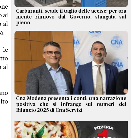
one
Carburanti, scade il taglio delle accise: per ora
o ai
niente rinnovo dal Governo, stangata sul
o al
pieno
a.
 le
tto
 al
nno
Cna Modena presenta i conti: una narrazione
lto
positiva che si infrange sui numeri del
Bilancio 2025 di Cna Servizi