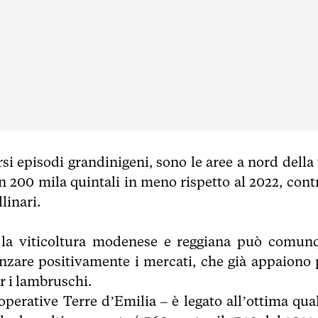
rsi episodi grandinigeni, sono le aree a nord della 
n 200 mila quintali in meno rispetto al 2022, contr
linari.
à, la viticoltura modenese e reggiana può comun
enzare positivamente i mercati, che già appaiono 
er i lambruschi.
perative Terre d’Emilia – è legato all’ottima qual