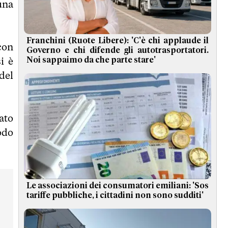
una
Franchini (Ruote Libere): 'C'è chi applaude il
con
Governo e chi difende gli autotrasportatori.
i è
Noi sappaimo da che parte stare'
 del
ato
odo
Le associazioni dei consumatori emiliani: 'Sos
tariffe pubbliche, i cittadini non sono sudditi'