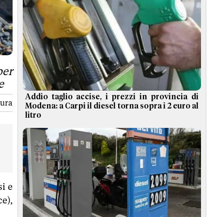
per
e
Addio taglio accise, i prezzi in provincia di
tura
Modena: a Carpi il diesel torna sopra i 2 euro al
litro
i e
e),