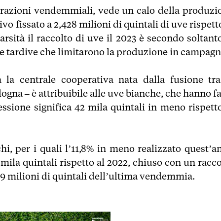
operazioni vendemmiali, vede un calo della produzi
vo fissato a 2,428 milioni di quintali di uve rispett
arsità il raccolto di uve il 2023 è secondo soltant
ate tardive che limitarono la produzione in campagn
 la centrale cooperativa nata dalla fusione tra
gna – è attribuibile alle uve bianche, che hanno fa
essione significa 42 mila quintali in meno rispetto
i, per i quali l’11,8% in meno realizzato quest’a
mila quintali rispetto al 2022, chiuso con un racco
,39 milioni di quintali dell’ultima vendemmia.