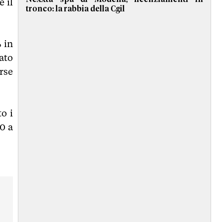
e il
tronco: la rabbia della Cgil
 in
ato
rse
o i
0 a