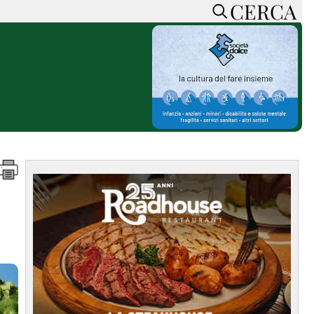
CERCA
HOME
CERCA
ACCEDI o REGISTRATI
CONTATTI
e
CON NOI
SOSTIENI LA PRESSA
CONOSCI LA PRESSA
he
COOKIE POLICY
PRIVACY POLICY
TTI
FEED RSS
MAPPA DEL SITO
NORMATIVE
DEONTOLOGICHE