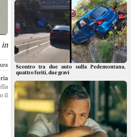
 in
tura
Scontro tra due auto sulla Pedemontana,
quattro feriti, due gravi
ria
ella
o il