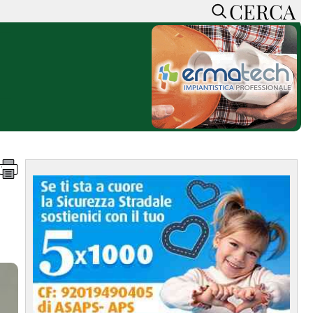
CERCA
HOME
CERCA
ACCEDI o REGISTRATI
CONTATTI
e
CON NOI
SOSTIENI LA PRESSA
CONOSCI LA PRESSA
he
COOKIE POLICY
PRIVACY POLICY
TTI
FEED RSS
MAPPA DEL SITO
NORMATIVE
DEONTOLOGICHE