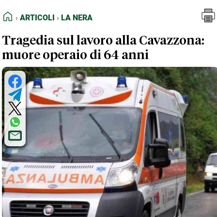
FEED RSS
Articoli
La Nera
HOME
ARTICOLI
LA NERA
MAPPA DEL SITO
Tragedia sul lavoro alla Cavazzona:
NORMATIVE DEONTOLOGICHE
muore operaio di 64 anni
TERMINI e CONDIZIONI