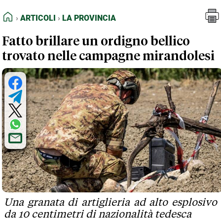
FEED RSS
Articoli
La Provincia
HOME
ARTICOLI
LA PROVINCIA
MAPPA DEL SITO
Fatto brillare un ordigno bellico
NORMATIVE DEONTOLOGICHE
trovato nelle campagne mirandolesi
TERMINI e CONDIZIONI
Una granata di artiglieria ad alto esplosivo
da 10 centimetri di nazionalità tedesca