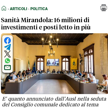
FEED RSS
Articoli
Politica
HOME
ARTICOLI
POLITICA
MAPPA DEL SITO
Sanità Mirandola: 16 milioni di
NORMATIVE DEONTOLOGICHE
investimenti e posti letto in più
TERMINI e CONDIZIONI
E' quanto annunciato dall'Ausl nella seduta
del Consiglio comunale dedicato al tema