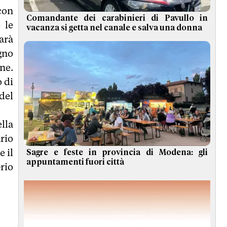
con
Comandante dei carabinieri di Pavullo in
 le
vacanza si getta nel canale e salva una donna
arà
gno
ne.
 di
del
lla
ario
e il
Sagre e feste in provincia di Modena: gli
appuntamenti fuori città
rio