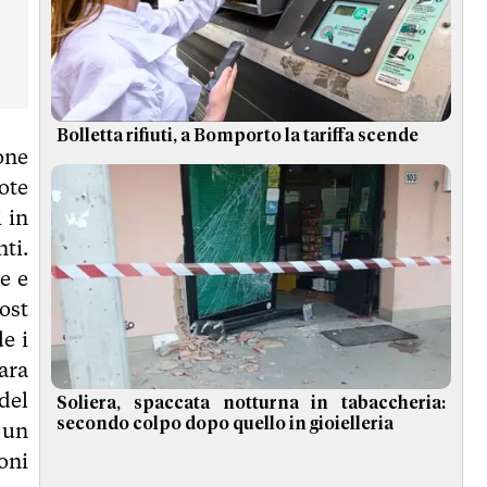
Bolletta rifiuti, a Bomporto la tariffa scende
one
ote
 in
nti.
e e
ost
e i
ara
del
Soliera, spaccata notturna in tabaccheria:
secondo colpo dopo quello in gioielleria
 un
ioni