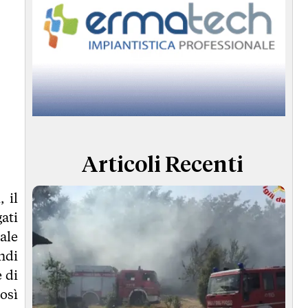
Articoli Recenti
 il
ati
ale
ndi
 di
osì