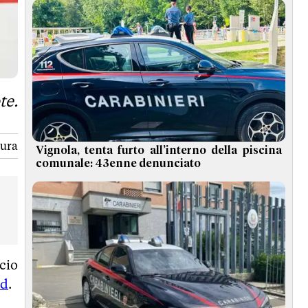
te.
tura
Vignola, tenta furto all’interno della piscina
comunale: 43enne denunciato
cio
Pd
.