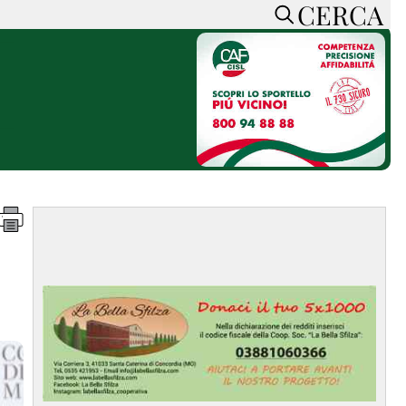
CERCA
HOME
CERCA
ACCEDI o REGISTRATI
CONTATTI
e
CON NOI
SOSTIENI LA PRESSA
CONOSCI LA PRESSA
he
COOKIE POLICY
PRIVACY POLICY
TTI
FEED RSS
MAPPA DEL SITO
NORMATIVE
DEONTOLOGICHE