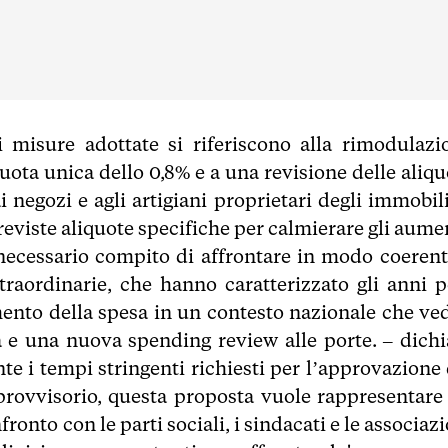
li misure adottate si riferiscono alla rimodulazi
quota unica dello 0,8% e a una revisione delle aliqu
 negozi e agli artigiani proprietari degli immobili
previste aliquote specifiche per calmierare gli aume
a necessario compito di affrontare in modo coerent
raordinarie, che hanno caratterizzato gli anni p
mento della spesa in un contesto nazionale che ved
a e una nuova spending review alle porte. – dichi
nte i tempi stringenti richiesti per l’approvazione 
o provvisorio, questa proposta vuole rappresentare
onto con le parti sociali, i sindacati e le associaz