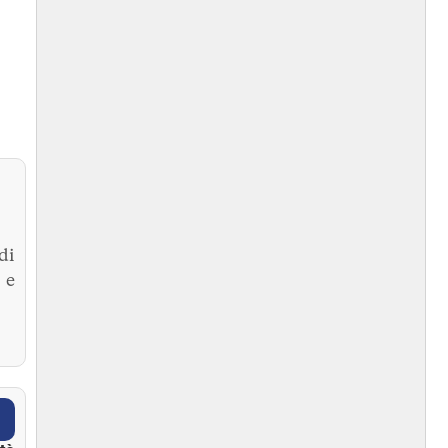
di
 e