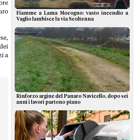
ore
uro
Fiamme a Lama Mocogno: vasto incendio a
Vaglio lambisce la via Scoltenna
se,
 dei
zi a
Rinforzo argine del Panaro Navicello, dopo sei
anni i lavori partono piano