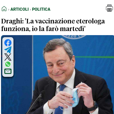
FEED RSS
Articoli
Politica
HOME
ARTICOLI
POLITICA
MAPPA DEL SITO
Draghi: 'La vaccinazione eterologa
NORMATIVE DEONTOLOGICHE
funziona, io la farò martedì'
TERMINI e CONDIZIONI