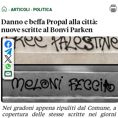
FEED RSS
Articoli
Politica
HOME
ARTICOLI
POLITICA
MAPPA DEL SITO
Danno e beffa Propal alla città:
NORMATIVE DEONTOLOGICHE
nuove scritte al Bonvi Parken
TERMINI e CONDIZIONI
Nei gradoni appena ripuliti dal Comune, a
copertura delle stesse scritte nei giorni