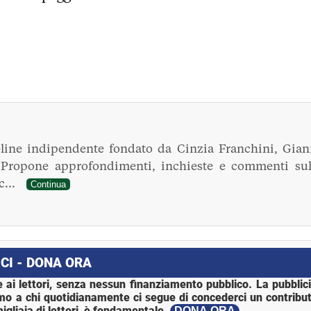
line indipendente fondato da Cinzia Franchini, Gian
. Propone approfondimenti, inchieste e commenti sul
ec...
Continua
CI - DONA ORA
 ai lettori, senza nessun finanziamento pubblico. La pubblic
mo a chi quotidianamente ci segue di concederci un contribut
igliaia di lettori, è fondamentale.
DONA ORA