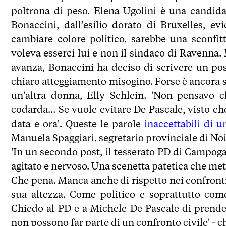
poltrona di peso. Elena Ugolini è una candidat
Bonaccini, dall'esilio dorato di Bruxelles, 
cambiare colore politico, sarebbe una sconfi
voleva esserci lui e non il sindaco di Ravenna
avanza, Bonaccini ha deciso di scrivere un pos
chiaro atteggiamento misogino. Forse è ancora sc
un'altra donna, Elly Schlein. 'Non pensavo c
codarda... Se vuole evitare De Pascale, visto c
data e ora'. Queste le parole
inaccettabili di u
Manuela Spaggiari, segretario provinciale di No
'In un secondo post, il tesserato PD di Campoga
agitato e nervoso. Una scenetta patetica che mett
Che pena. Manca anche di rispetto nei confronti
sua altezza. Come politico e soprattutto com
Chiedo al PD e a Michele De Pascale di prender
non possono far parte di un confronto civile' - c