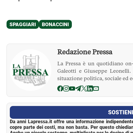
Redazione Pressa
La Pressa è un quotidiano on-
Galeotti e Giuseppe Leonelli
situazione politica, sociale ed 
La Pressa
SOSTIENI
Da anni Lapressa.it offre una informazione indipendente
copre parte dei costi, ma non basta. Per questo chiedia
Anche un piccolo sostegno, moltiplicato per le decine di m