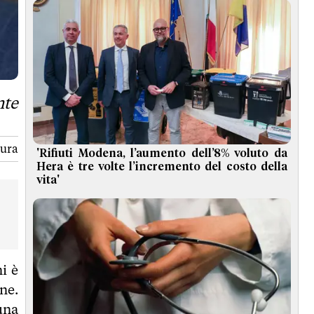
nte
tura
'Rifiuti Modena, l’aumento dell’8% voluto da
Hera è tre volte l’incremento del costo della
vita'
i è
ne.
una