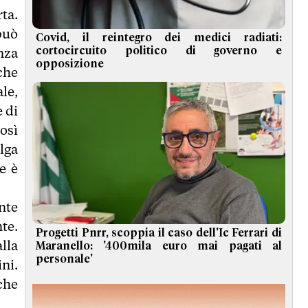
ta.
può
Covid, il reintegro dei medici radiati:
nza
cortocircuito politico di governo e
opposizione
che
le,
 di
osì
lga
re è
nte
nte.
Progetti Pnrr, scoppia il caso dell'Ic Ferrari di
lla
Maranello: '400mila euro mai pagati al
personale'
ni.
che