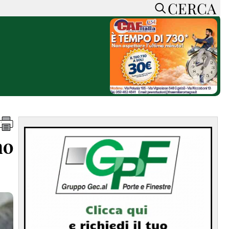
CERCA
HOME
CERCA
ACCEDI o REGISTRATI
CONTATTI
e
CON NOI
SOSTIENI LA PRESSA
CONOSCI LA PRESSA
he
COOKIE POLICY
no
PRIVACY POLICY
TTI
FEED RSS
MAPPA DEL SITO
NORMATIVE
DEONTOLOGICHE