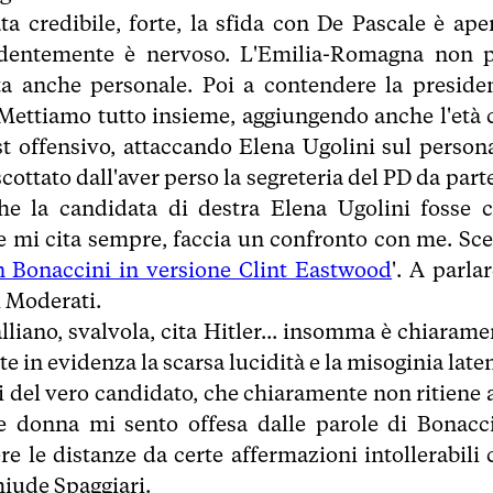
a credibile, forte, la sfida con De Pascale è aper
evidentemente è nervoso. L'Emilia-Romagna non 
tta anche personale. Poi a contendere la preside
. Mettiamo tutto insieme, aggiungendo anche l'età 
t offensivo, attaccando Elena Ugolini sul persona
ottato dall'aver perso la segreteria del PD da parte
he la candidata di destra Elena Ugolini fosse c
he mi cita sempre, faccia un confronto con me. Sce
n Bonaccini in versione Clint Eastwood
'. A parla
i Moderati.
lliano, svalvola, cita Hitler... insomma è chiarame
e in evidenza la scarsa lucidità e la misoginia late
 del vero candidato, che chiaramente non ritiene a
e donna mi sento offesa dalle parole di Bonacci
e le distanze da certe affermazioni intollerabili 
hiude Spaggiari.