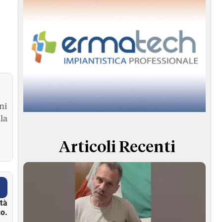
ni
la
Articoli Recenti
ità
o.