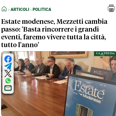
FEED RSS
Articoli
Politica
HOME
ARTICOLI
POLITICA
MAPPA DEL SITO
Estate modenese, Mezzetti cambia
NORMATIVE DEONTOLOGICHE
passo: 'Basta rincorrere i grandi
TERMINI e CONDIZIONI
eventi, faremo vivere tutta la città,
tutto l'anno'