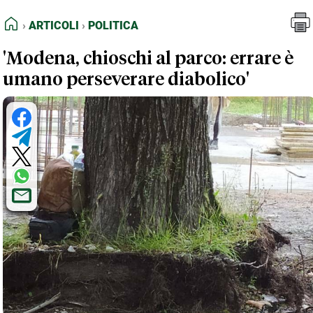
FEED RSS
Articoli
Politica
HOME
ARTICOLI
POLITICA
MAPPA DEL SITO
'Modena, chioschi al parco: errare è
NORMATIVE DEONTOLOGICHE
umano perseverare diabolico'
TERMINI e CONDIZIONI