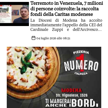
Terremoto in Venezuela, 7 milioni
Prefettura'
di persone coinvolte: la raccolta
fondi della Caritas modenese
La Diocesi di Modena ha accolto
immediatamente l'appello della CEI del
Cardinale Zuppi e dell'Arcivescovo
Castellucci: 'Donazioni per ora limitate
a denaro. I beni materiali oggj
04 luglio 2026 alle 08:51
potrebbero non arrivare'