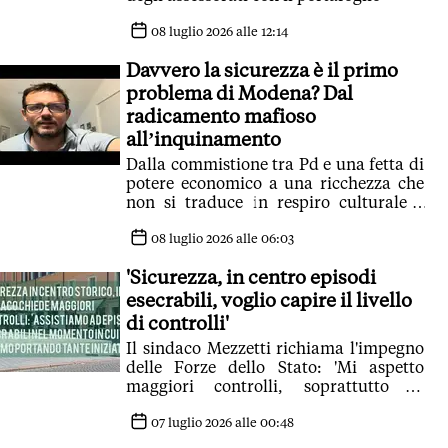
08 luglio 2026 alle 12:14
Davvero la sicurezza è il primo
problema di Modena? Dal
radicamento mafioso
all’inquinamento
Dalla commistione tra Pd e una fetta di
potere economico a una ricchezza che
non si traduce in respiro culturale e
bellezza fino a una informazione
uniformata
08 luglio 2026 alle 06:03
'Sicurezza, in centro episodi
esecrabili, voglio capire il livello
di controlli'
Il sindaco Mezzetti richiama l'impegno
delle Forze dello Stato: 'Mi aspetto
maggiori controlli, soprattutto in
centro, dove stiamo portando tante
iniziative. Porterò con determinazione
07 luglio 2026 alle 00:48
la questione nella riunione in