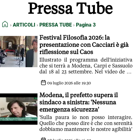
Pressa Tube
FEED RSS
MAPPA DEL SITO
HOME
ARTICOLI
PRESSA TUBE
Pagina 3
NORMATIVE DEONTOLOGICHE
TERMINI e CONDIZIONI
Festival Filosofia 2026: la
presentazione con Cacciari è già
riflessione sul Caos
Illustrato il programma dell'iniziativa
che si terrà a Modena, Carpi e Sassuolo
dal 18 al 23 settembre. Nel video de La
Pressa Cacciari, Carnevali e
Francesconi
09 luglio 2026 alle 19:30
Modena, il prefetto supera il
sindaco a sinistra: 'Nessuna
emergenza sicurezza'
'Sulla paura io non posso interagire.
Quello che posso dire è che con serenità
dobbiamo mantenere le nostre agibilità'