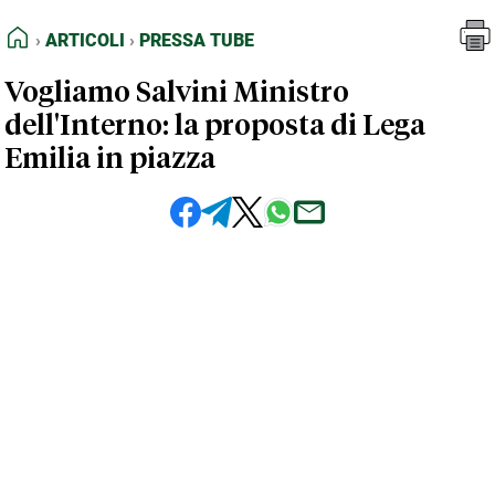
FEED RSS
Articoli
Pressa Tube
HOME
ARTICOLI
PRESSA TUBE
MAPPA DEL SITO
Vogliamo Salvini Ministro
NORMATIVE DEONTOLOGICHE
dell'Interno: la proposta di Lega
TERMINI e CONDIZIONI
Emilia in piazza