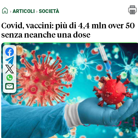
FEED RSS
Articoli
Società
HOME
ARTICOLI
SOCIETÀ
MAPPA DEL SITO
Covid, vaccini: più di 4,4 mln over 50
NORMATIVE DEONTOLOGICHE
senza neanche una dose
TERMINI e CONDIZIONI