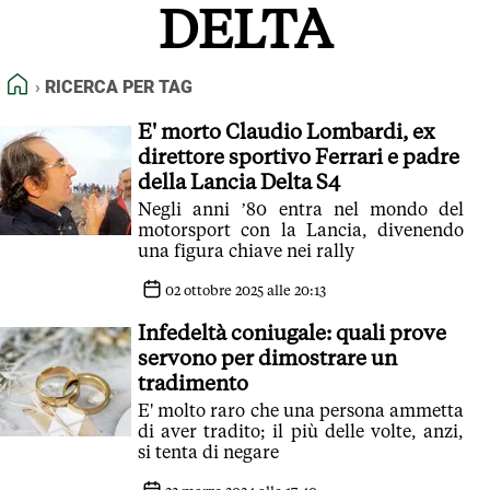
DELTA
FEED RSS
MAPPA DEL SITO
HOME
RICERCA PER TAG
NORMATIVE DEONTOLOGICHE
TERMINI e CONDIZIONI
E' morto Claudio Lombardi, ex
direttore sportivo Ferrari e padre
della Lancia Delta S4
Negli anni ’80 entra nel mondo del
motorsport con la Lancia, divenendo
una figura chiave nei rally
02 ottobre 2025 alle 20:13
Infedeltà coniugale: quali prove
servono per dimostrare un
tradimento
E' molto raro che una persona ammetta
di aver tradito; il più delle volte, anzi,
si tenta di negare