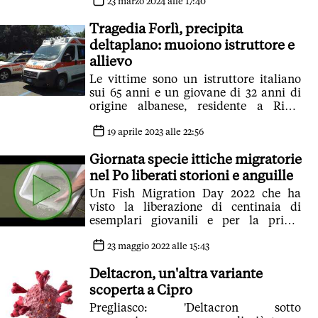
23 marzo 2024 alle 17:40
Tragedia Forlì, precipita
deltaplano: muoiono istruttore e
allievo
Le vittime sono un istruttore italiano
sui 65 anni e un giovane di 32 anni di
origine albanese, residente a Riolo
Terme di Ravenna
19 aprile 2023 alle 22:56
Giornata specie ittiche migratorie
nel Po liberati storioni e anguille
Un Fish Migration Day 2022 che ha
visto la liberazione di centinaia di
esemplari giovanili e per la prima
volta, adulti da riproduzione
23 maggio 2022 alle 15:43
Deltacron, un'altra variante
scoperta a Cipro
Pregliasco: 'Deltacron sotto