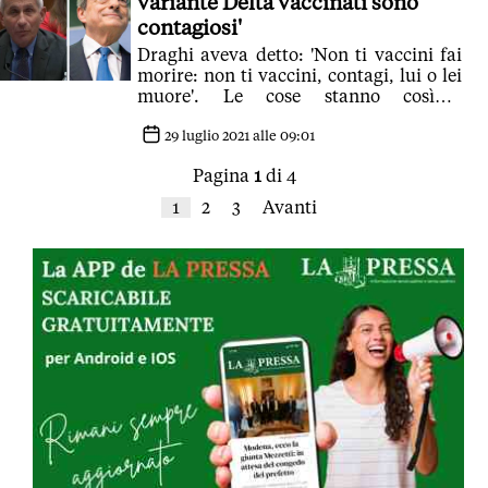
variante Delta vaccinati sono
contagiosi'
Draghi aveva detto: 'Non ti vaccini fai
morire: non ti vaccini, contagi, lui o lei
muore'. Le cose stanno cosìper
vaccinati e non vaccinati
29 luglio 2021 alle 09:01
Pagina
1
di 4
1
2
3
Avanti