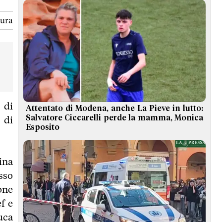
tura
 di
Attentato di Modena, anche La Pieve in lutto:
Salvatore Ciccarelli perde la mamma, Monica
 di
Esposito
ina
sso
one
f e
uca