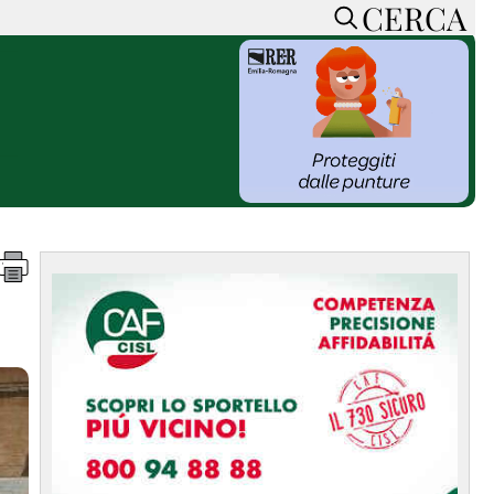
CERCA
HOME
CERCA
ACCEDI o REGISTRATI
CONTATTI
e
CON NOI
SOSTIENI LA PRESSA
CONOSCI LA PRESSA
he
COOKIE POLICY
PRIVACY POLICY
TTI
FEED RSS
MAPPA DEL SITO
NORMATIVE
DEONTOLOGICHE