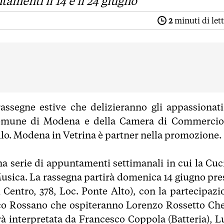
menti il 14 e il 24 giugno
2
minuti di let
ssegne estive che delizieranno gli appassionati
l Comune di Modena e della Camera di Commercio
llo. Modena in Vetrina è partner nella promozione.
una serie di appuntamenti settimanali in cui la Cuc
Musica. La rassegna partirà domenica 14 giugno pre
 Centro, 378, Loc. Ponte Alto), con la partecipazi
Nico Rossano che ospiteranno Lorenzo Rossetto Che
rà interpretata da Francesco Coppola (Batteria), L