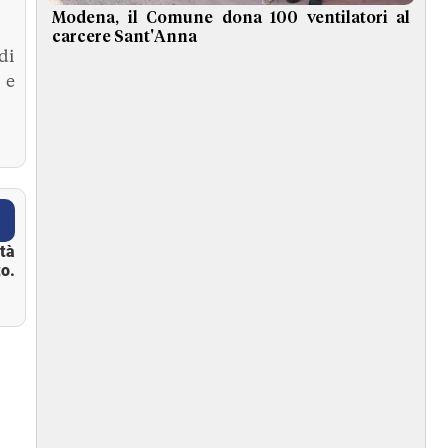
Modena, il Comune dona 100 ventilatori al
carcere Sant'Anna
di
 e
ità
o.