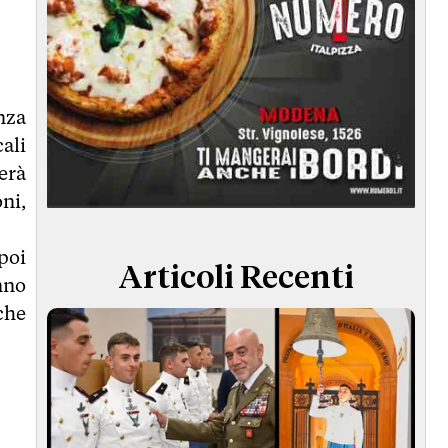
nza
ali
erà
oni,
poi
Articoli Recenti
nno
che