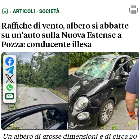
FEED RSS
Articoli
Società
HOME
ARTICOLI
SOCIETÀ
MAPPA DEL SITO
Raffiche di vento, albero si abbatte
NORMATIVE DEONTOLOGICHE
su un'auto sulla Nuova Estense a
TERMINI e CONDIZIONI
Pozza: conducente illesa
Un albero di grosse dimensioni e di circa 20