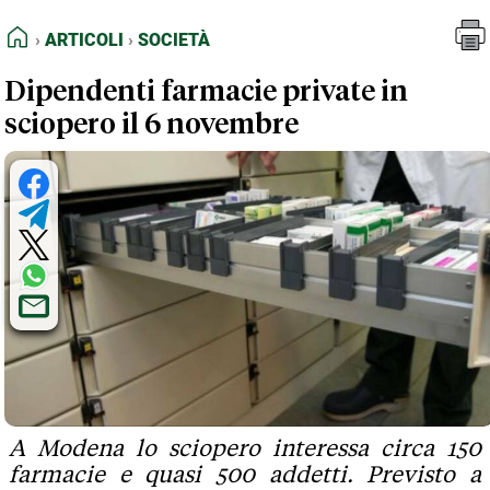
FEED RSS
Articoli
Società
HOME
ARTICOLI
SOCIETÀ
MAPPA DEL SITO
Dipendenti farmacie private in
NORMATIVE DEONTOLOGICHE
sciopero il 6 novembre
TERMINI e CONDIZIONI
A Modena lo sciopero interessa circa 150
farmacie e quasi 500 addetti. Previsto a