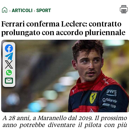
FEED RSS
Articoli
Sport
HOME
ARTICOLI
SPORT
MAPPA DEL SITO
Ferrari conferma Leclerc: contratto
NORMATIVE DEONTOLOGICHE
prolungato con accordo pluriennale
TERMINI e CONDIZIONI
A 28 anni, a Maranello dal 2019. Il prossimo
anno potrebbe diventare il pilota con più