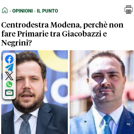
FEED RSS
Opinioni
Il Punto
HOME
OPINIONI
IL PUNTO
MAPPA DEL SITO
Centrodestra Modena, perchè non
NORMATIVE DEONTOLOGICHE
fare Primarie tra Giacobazzi e
TERMINI e CONDIZIONI
Negrini?