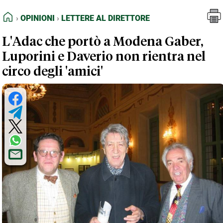
FEED RSS
Opinioni
Lettere al Direttore
HOME
OPINIONI
LETTERE AL DIRETTORE
MAPPA DEL SITO
L'Adac che portò a Modena Gaber,
NORMATIVE DEONTOLOGICHE
Luporini e Daverio non rientra nel
TERMINI e CONDIZIONI
circo degli 'amici'