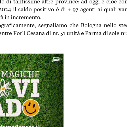
o di tantissime altre province: ad oggi e cioè con
2024 il saldo positivo è di + 97 agenti ai quali va
ità in incremento.
eograficamente, segnaliamo che Bologna nello ste
tre Forlì Cesana di nr. 51 unità e Parma di sole nr.