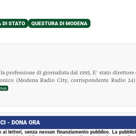
a professione di giornalista dal 1995. E’ stato direttore 
fonico (Modena Radio City, corrispondente Radio 24)
inua
CI - DONA ORA
 ai lettori, senza nessun finanziamento pubblico. La pubblic