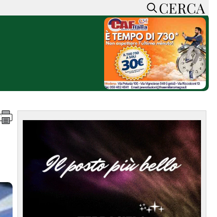
CERCA
HOME
CERCA
ACCEDI o REGISTRATI
CONTATTI
e
CON NOI
SOSTIENI LA PRESSA
CONOSCI LA PRESSA
he
COOKIE POLICY
PRIVACY POLICY
TTI
FEED RSS
MAPPA DEL SITO
NORMATIVE
DEONTOLOGICHE