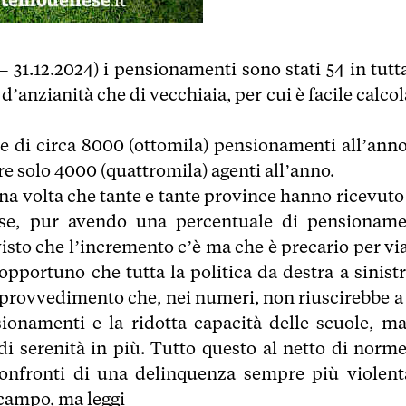
– 31.12.2024) i pensionamenti sono stati 54 in tutta
’anzianità che di vecchiaia, per cui è facile calco
te di circa 8000 (ottomila) pensionamenti all’anno
nare solo 4000 (quattromila) agenti all’anno.
na volta che tante e tante province hanno ricevuto
se, pur avendo una percentuale di pensioname
visto che l’incremento c’è ma che è precario per vi
pportuno che tutta la politica da destra a sinistr
 provvedimento che, nei numeri, non riuscirebbe a 
sionamenti e la ridotta capacità delle scuole, ma
di serenità in più. Tutto questo al netto di norme
onfronti di una delinquenza sempre più violent
 campo, ma leggi