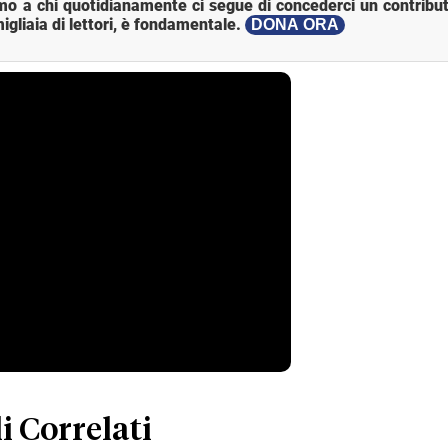
mo a chi quotidianamente ci segue di concederci un contribut
igliaia di lettori, è fondamentale.
DONA ORA
i Correlati