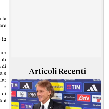
 la
lare
 in
 un
nti
a di
Articoli Recenti
a e
far
 lo
 di
a e