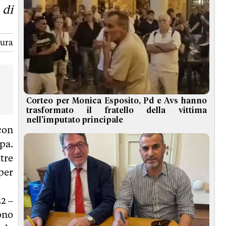
 di
tura
Corteo per Monica Esposito, Pd e Avs hanno
trasformato il fratello della vittima
nell’imputato principale
con
pa.
tre
per
2 –
ono