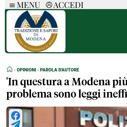
MENU
ACCEDI
ARTICOLI
RUB
Ricerca
Politica
Ruot
Economia
Doss
Società
Spaz
La Nera
Doss
Che Cultura
A cu
Pressa Tube
Il S
Sport
Necr
HOME
OPINIONI
PAROLA D'AUTORE
La Provincia
Cons
Mondo
Tutt
'In questura a Modena più 
Italia
problema sono leggi ineffi
Tutti gli Articoli