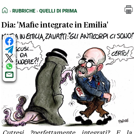
FEED RSS
Rubriche
Quelli di Prima
HOME
RUBRICHE
QUELLI DI PRIMA
MAPPA DEL SITO
Dia: 'Mafie integrate in Emilia'
NORMATIVE DEONTOLOGICHE
TERMINI e CONDIZIONI
Cutresi ?perfettamente integrati? E la