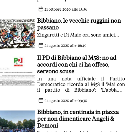
di rinvio a giudizio
21 ottobre 2020 alle 15:56
Bibbiano, le vecchie ruggini non
passano
Zingaretti e Di Maio ora sono amici...
21 agosto 2020 alle 16:49
Il PD di Bibbiano al M5S: no ad
accordi con chi ci ha offeso,
servono scuse
In una nota ufficiale il Partito
Democratico ricorda al M5S il 'Mai con
il partito di Bibbiano': 'L'abbiamo
esagerato di Crimi non basta'
21 agosto 2020 alle 09:30
Bibbiano, in centinaia in piazza
per non dimenticare Angeli &
Demoni