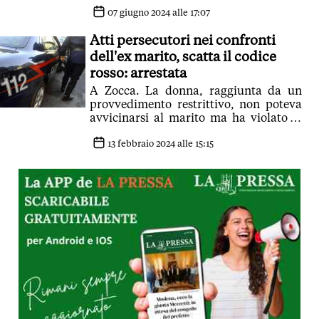
chiamare i Carabinieri di fronte
all'ennesima minaccia. Scattato il
07 giugno 2024 alle 17:07
codice rosso. Il giudice convalida
Atti persecutori nei confronti
l'arresto e dispone il divieto di
avvicinamento e braccialetto
dell'ex marito, scatta il codice
elettronico
rosso: arrestata
A Zocca. La donna, raggiunta da un
provvedimento restrittivo, non poteva
avvicinarsi al marito ma ha violato le
disposizioni del Giudice. Accusata di
vari reati, ora è in carcere
13 febbraio 2024 alle 15:15