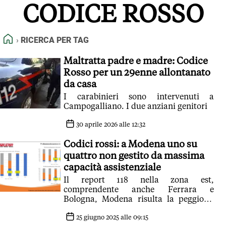
CODICE ROSSO
FEED RSS
MAPPA DEL SITO
HOME
RICERCA PER TAG
NORMATIVE DEONTOLOGICHE
TERMINI e CONDIZIONI
Maltratta padre e madre: Codice
Rosso per un 29enne allontanato
da casa
I carabinieri sono intervenuti a
Campogalliano. I due anziani genitori
30 aprile 2026 alle 12:32
Codici rossi: a Modena uno su
quattro non gestito da massima
capacità assistenziale
Il report 118 nella zona est,
comprendente anche Ferrara e
Bologna, Modena risulta la peggiore.
Che cosa significa
25 giugno 2025 alle 09:15