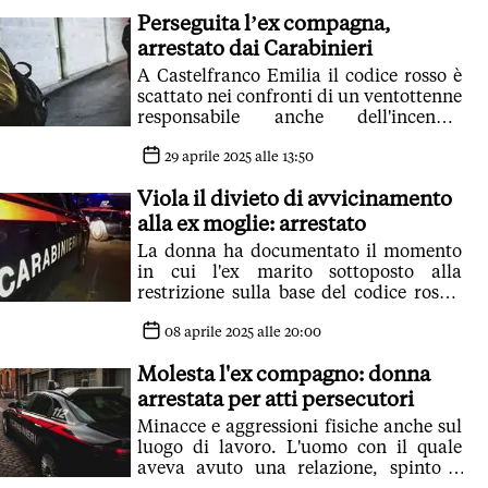
Perseguita l’ex compagna,
arrestato dai Carabinieri
A Castelfranco Emilia il codice rosso è
scattato nei confronti di un ventottenne
responsabile anche dell'incendio
dell'auto della ex. Il giudice ha
confermato la custodia in carcere
29 aprile 2025 alle 13:50
Viola il divieto di avvicinamento
alla ex moglie: arrestato
La donna ha documentato il momento
in cui l'ex marito sottoposto alla
restrizione sulla base del codice rosso,
le si è avvicinato minacciandola
08 aprile 2025 alle 20:00
Molesta l'ex compagno: donna
arrestata per atti persecutori
Minacce e aggressioni fisiche anche sul
luogo di lavoro. L'uomo con il quale
aveva avuto una relazione, spinto a