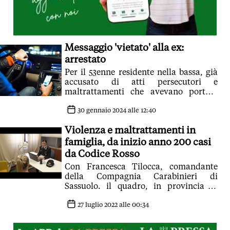
Messaggio 'vietato' alla ex:
arrestato
Per il 53enne residente nella bassa, già
accusato di atti persecutori e
maltrattamenti che avevano portato
all'applicazione del Codice Rosso e al
divieto di avvicinamento, era vietato
30 gennaio 2024 alle 12:40
mettersi in comunicazione con la
Violenza e maltrattamenti in
donna, con qualunque mezzo
famiglia, da inizio anno 200 casi
da Codice Rosso
Con Francesca Tilocca, comandante
della Compagnia Carabinieri di
Sassuolo. il quadro, in provincia di
Modena, di un fenomeno in costante
aumento dopo i lockdown
27 luglio 2022 alle 00:34