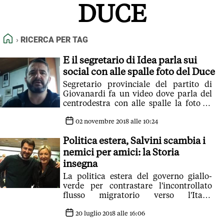
DUCE
FEED RSS
MAPPA DEL SITO
HOME
RICERCA PER TAG
NORMATIVE DEONTOLOGICHE
TERMINI e CONDIZIONI
E il segretario di Idea parla sui
social con alle spalle foto del Duce
Segretario provinciale del partito di
Giovanardi fa un video dove parla del
centrodestra con alle spalle la foto di
Benito Mussolini: 'Per una foto sul
muro...'
02 novembre 2018 alle 10:24
Politica estera, Salvini scambia i
nemici per amici: la Storia
insegna
La politica estera del governo giallo-
verde per contrastare l'incontrollato
flusso migratorio verso l'Italia
dimentica l'insegnamento della Storia
20 luglio 2018 alle 16:06