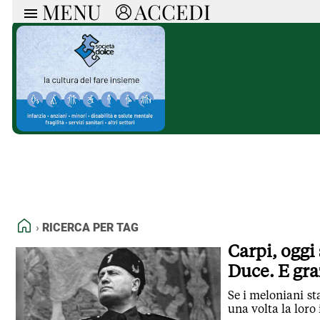
MENU
ACCEDI
ARTICOLI
RUB
Ricerca
Politica
Ruot
Economia
Doss
Società
Spaz
La Nera
Doss
Che Cultura
A cu
Pressa Tube
Il S
Sport
Necr
La Provincia
Cons
Mondo
Tutt
Italia
HOME
RICERCA PER TAG
Tutti gli Articoli
Carpi, oggi 
Duce. E gra
Se i meloniani s
una volta la loro