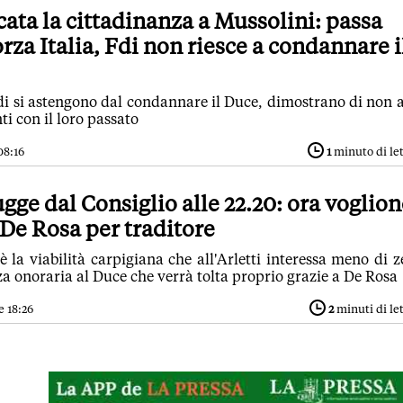
cata la cittadinanza a Mussolini: passa
za Italia, Fdi non riesce a condannare i
di si astengono dal condannare il Duce, dimostrano di non 
ti con il loro passato
08:16
1
minuto di le
ugge dal Consiglio alle 22.20: ora voglio
 De Rosa per traditore
 la viabilità carpigiana che all'Arletti interessa meno di z
a onoraria al Duce che verrà tolta proprio grazie a De Rosa
e 18:26
2
minuti di le