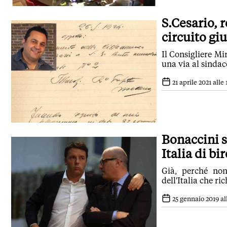
S.Cesario, 
circuito gi
Il Consigliere Mi
una via al sindac
21 aprile 2021 alle 
Bonaccini 
Italia di bi
Già, perché non
dell'Italia che ri
25 gennaio 2019 all