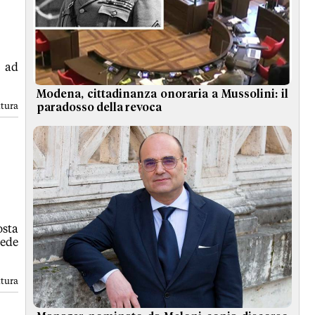
e ad
Modena, cittadinanza onoraria a Mussolini: il
ttura
paradosso della revoca
osta
vede
ttura