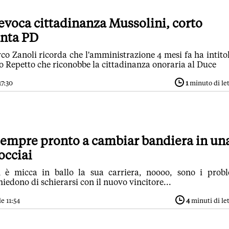
revoca cittadinanza Mussolini, corto
unta PD
rco Zanoli ricorda che l'amministrazione 4 mesi fa ha intito
o Repetto che riconobbe la cittadinanza onoraria al Duce
17:30
1
minuto di le
sempre pronto a cambiar bandiera in un
rocciai
 è micca in ballo la sua carriera, noooo, sono i prob
chiedono di schierarsi con il nuovo vincitore...
e 11:54
4
minuti di le