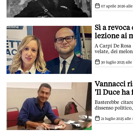
07 aprile 2026 alle
Sì a revoca
lezione ai 
A Carpi De Rosa (
velate, dei melon
30 luglio 2025 alle
Vannacci ri
'Il Duce ha
Basterebbe citare
dissenso politico
21 luglio 2025 alle 