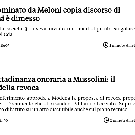
minato da Meloni copia discorso di
si è dimesso
lla società 3-I aveva inviato una mail alquanto singolar
el Cda
 16:07
1
minuto di le
tadinanza onoraria a Mussolini: il
ella revoca
onferimento approda a Modena la proposta di revoca prop
a. Documento che altri sindaci Pd hanno bocciato. Si pre
o dibattito su un atto discutibile anche sul piano tecnico
11:30
3
minuti di le