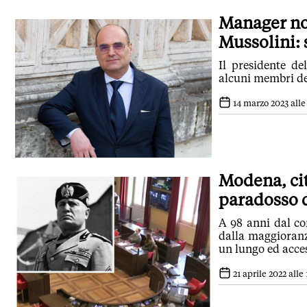
Manager no
Mussolini: 
Il presidente de
alcuni membri d
14 marzo 2023 alle
Modena, cit
paradosso d
A 98 anni dal c
dalla maggioranz
un lungo ed acces
21 aprile 2022 alle 