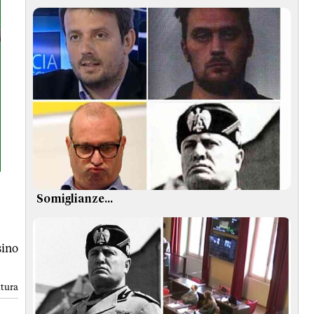
Somiglianze...
sino
ttura