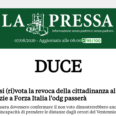
RICHE
OPINIONI
e Libere
Lettere al Direttore
ier Inceneritore
Parola d'Autore
io alle Imprese
Le Vignette di Parid
07/08/2026 - Aggiornato alle 08:00
ier Cave
Il Galeotto
ra di
Senza Memoria
anto del giorno
Il Punto
DUCE
ologie
Cronache Pandemic
igli di investimento
Tutte le Opinioni
e le Rubriche
ARTICOLI PIU LE
Articoli
si (ri)vota la revoca della cittadinanza al
Opinioni
zie a Forza Italia l'odg passerà
Rubriche
Tutti gli Articoli
tasera dovessero confermare il non voto dimostrerebbero an
 incapacità di prendere le distanze dagli orrori del Ventenni