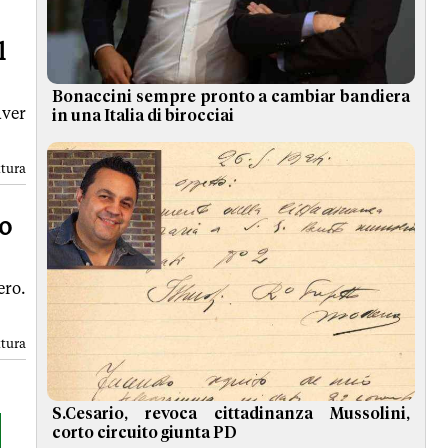
l
Bonaccini sempre pronto a cambiar bandiera
aver
in una Italia di birocciai
ttura
no
ero.
ttura
S.Cesario, revoca cittadinanza Mussolini,
corto circuito giunta PD