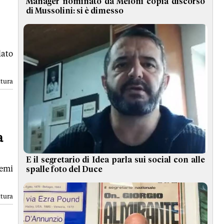
Manager nominato da Meloni copia discorso
di Mussolini: si è dimesso
lato
ttura
a
E il segretario di Idea parla sui social con alle
lemi
spalle foto del Duce
ttura