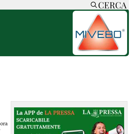
CERCA
HOME
CERCA
ACCEDI o REGISTRATI
CONTATTI
e
CON NOI
SOSTIENI LA PRESSA
CONOSCI LA PRESSA
he
COOKIE POLICY
PRIVACY POLICY
TTI
FEED RSS
MAPPA DEL SITO
NORMATIVE
cora
DEONTOLOGICHE
o