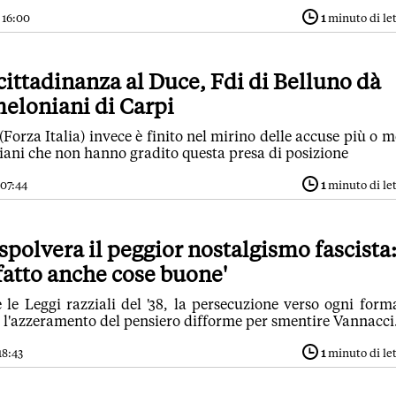
 16:00
1
minuto di le
 cittadinanza al Duce, Fdi di Belluno dà
meloniani di Carpi
Forza Italia) invece è finito nel mirino delle accuse più o 
iani che non hanno gradito questa presa di posizione
 07:44
1
minuto di le
spolvera il peggior nostalgismo fascista
 fatto anche cose buone'
 le Leggi razziali del '38, la persecuzione verso ogni form
, l'azzeramento del pensiero difforme per smentire Vannacci.
18:43
1
minuto di le