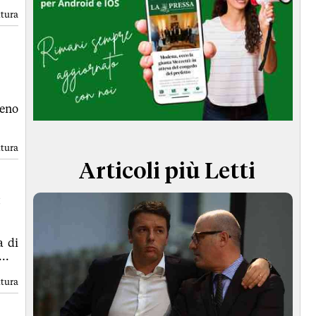
TERMINI e CONDIZIONI
ttura
meno
ttura
Articoli più Letti
:
a di
..
ttura