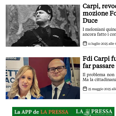
Carpi, revo
mozione For
Duce
I meloniani quin
ancora fatto i con
11 luglio 2025 alle 
Fdi Carpi f
far passare
Il problema non è
Ma la cittadinanz
25 maggio 2025 all