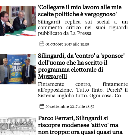
'Collegare il mio lavoro alle mie
scelte politiche è vergognoso'
Silingardi replica sui social a un
commento critico nei suoi riguardi
pubblicato da La Pressa
01 ottobre 2017 alle 13:39
Silingardi, da 'contro' a 'sponsor'
dell'uomo che ha scritto il
programma elettorale di
Muzzarelli
Fintamente contro, fintamente
all'opposizione. Tutto finto. Perch? il
Sistema ingloba tutto. Ogni cosa. Come
il Nulla della Storia infinita. In attesa
di Atreju
29 settembre 2017 alle 18:57
Parco Ferrari, Silingardi si
riscopre modenese 'attivo' ma
non troppo: ora quasi quasi una