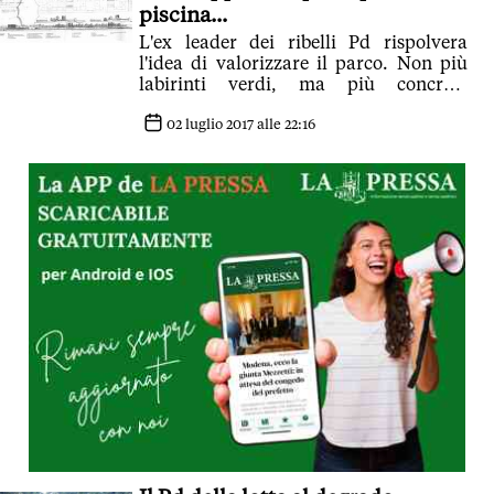
piscina...
L'ex leader dei ribelli Pd rispolvera
l'idea di valorizzare il parco. Non più
labirinti verdi, ma più concrete
tensostrutture e parcheggi.E poi oggi a
differenza dell'epoca Pighi i toni sono
02 luglio 2017 alle 22:16
cambiati. Ora Muzzarelli è punto di
riferimento. Le armi sono state
deposte. Con la giunta si fanno anche
progetti per premiare con punti coop
chi viaggia coi mezzi Seta