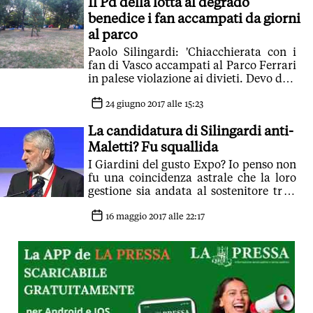
Il Pd della lotta al degrado
benedice i fan accampati da giorni
al parco
Paolo Silingardi: 'Chiacchierata con i
fan di Vasco accampati al Parco Ferrari
in palese violazione ai divieti. Devo dire
una variegata umanità e un campo
inserito nel parco senza particolari
24 giugno 2017 alle 15:23
problemi. A me stanno simpatici'.
La candidatura di Silingardi anti-
Giorgio Pighi: 'Sono d'accordo. Troppo
spesso, a sinistra, abbiamo
Maletti? Fu squallida
contrapposto al securitarismo di destra
I Giardini del gusto Expo? Io penso non
un'idea un poco ossessiva di regolare e
fu una coincidenza astrale che la loro
prescrivere'. Tutto bello: ma poi si
gestione sia andata al sostenitore tra i
multano gli accattoni, si fanno
più accaniti della Maletti nelle
ordinanze anti-degrado e si perseguono
primarie, anche lui fervido e radicale
16 maggio 2017 alle 22:17
i poveracci. Clochard no, fan di Vasco
componente di Modena Attiva
s?