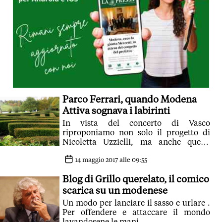
Parco Ferrari, quando Modena
Attiva sognava i labirinti
In vista del concerto di Vasco
riproponiamo non solo il progetto di
Nicoletta Uzzielli, ma anche quello
degli ex ribelli (ora totalmente
normalizzati) Paolo Silingardi e Marco
14 maggio 2017 alle 09:55
Miana
Blog di Grillo querelato, il comico
scarica su un modenese
Un modo per lanciare il sasso e urlare
.
Per offendere e attaccare il mondo
lavandosene le mani