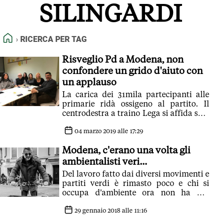
SILINGARDI
FEED RSS
MAPPA DEL SITO
HOME
RICERCA PER TAG
NORMATIVE DEONTOLOGICHE
TERMINI e CONDIZIONI
Risveglio Pd a Modena, non
confondere un grido d'aiuto con
un applauso
La carica dei 31mila partecipanti alle
primarie ridà ossigeno al partito. Il
centrodestra a traino Lega si affida solo
ed esclusivamente alla forza di Salvini
04 marzo 2019 alle 17:29
Modena, c'erano una volta gli
ambientalisti veri...
Del lavoro fatto dai diversi movimenti e
partiti verdi è rimasto poco e chi si
occupa d'ambiente ora non ha più
riferimenti politici
29 gennaio 2018 alle 11:16