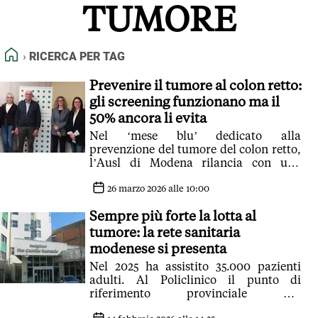
TUMORE
FEED RSS
MAPPA DEL SITO
HOME
RICERCA PER TAG
NORMATIVE DEONTOLOGICHE
TERMINI e CONDIZIONI
Prevenire il tumore al colon retto:
gli screening funzionano ma il
50% ancora li evita
Nel ‘mese blu’ dedicato alla
prevenzione del tumore del colon retto,
l’Ausl di Modena rilancia con una
testimonianza sull’importanza dello
screening
26 marzo 2026 alle 10:00
Sempre più forte la lotta al
tumore: la rete sanitaria
modenese si presenta
Nel 2025 ha assistito 35.000 pazienti
adulti. Al Policlinico il punto di
riferimento provinciale per
l’oncoematologia pediatrica, con 130