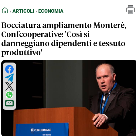
FEED RSS
Articoli
Economia
HOME
ARTICOLI
ECONOMIA
MAPPA DEL SITO
Bocciatura ampliamento Monterè,
NORMATIVE DEONTOLOGICHE
Confcooperative: 'Così si
TERMINI e CONDIZIONI
danneggiano dipendenti e tessuto
produttivo'