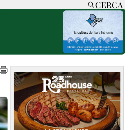
CERCA
HOME
CERCA
ACCEDI o REGISTRATI
CONTATTI
e
CON NOI
SOSTIENI LA PRESSA
CONOSCI LA PRESSA
he
COOKIE POLICY
PRIVACY POLICY
TTI
FEED RSS
MAPPA DEL SITO
NORMATIVE
DEONTOLOGICHE