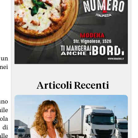
e un
nei
Articoli Recenti
uno
ile
ola
 di
alle