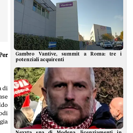
Gambro Vantive, summit a Roma: tre i
Per
potenziali acquirenti
a di
ase
eddo
odi
gia
Nexxta spa di Modena, licenziamenti in