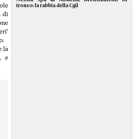
uole
tronco: la rabbia della Cgil
 di
one
eri'
o.
 la
, e