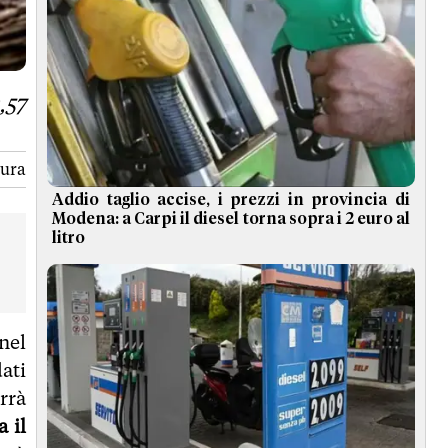
,57
tura
Addio taglio accise, i prezzi in provincia di
Modena: a Carpi il diesel torna sopra i 2 euro al
litro
nel
ati
rrà
 il