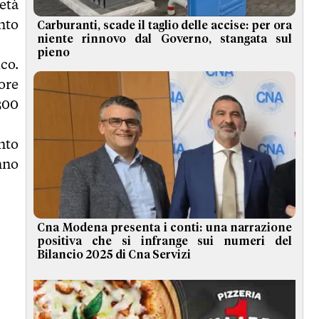
età
unto
Carburanti, scade il taglio delle accise: per ora
niente rinnovo dal Governo, stangata sul
pieno
co.
ore
300
nto
nno
Cna Modena presenta i conti: una narrazione
positiva che si infrange sui numeri del
Bilancio 2025 di Cna Servizi