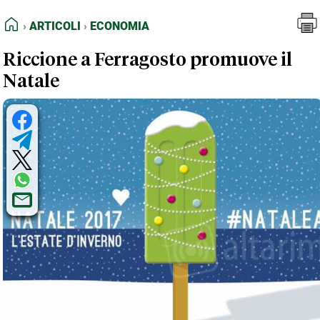
FEED RSS
Articoli
Economia
HOME
ARTICOLI
ECONOMIA
MAPPA DEL SITO
Riccione a Ferragosto promuove il
NORMATIVE DEONTOLOGICHE
Natale
TERMINI e CONDIZIONI