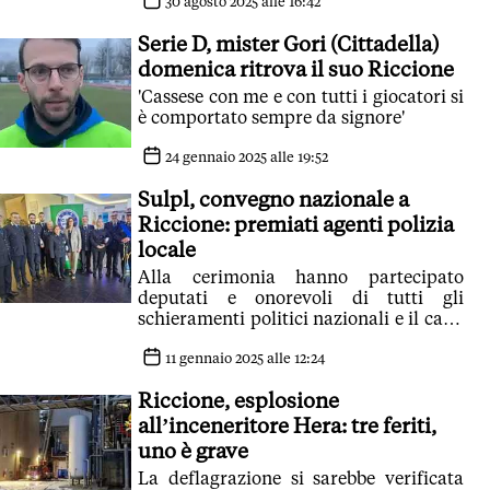
30 agosto 2025 alle 16:42
Serie D, mister Gori (Cittadella)
domenica ritrova il suo Riccione
'Cassese con me e con tutti i giocatori si
è comportato sempre da signore'
24 gennaio 2025 alle 19:52
Sulpl, convegno nazionale a
Riccione: premiati agenti polizia
locale
Alla cerimonia hanno partecipato
deputati e onorevoli di tutti gli
schieramenti politici nazionali e il capo
gabinetto della Regione Emilia
Romagna Luca Vecchi
11 gennaio 2025 alle 12:24
Riccione, esplosione
all’inceneritore Hera: tre feriti,
uno è grave
La deflagrazione si sarebbe verificata