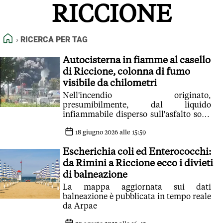
RICCIONE
FEED RSS
MAPPA DEL SITO
HOME
RICERCA PER TAG
NORMATIVE DEONTOLOGICHE
TERMINI e CONDIZIONI
Autocisterna in fiamme al casello
di Riccione, colonna di fumo
visibile da chilometri
Nell'incendio originato,
presumibilmente, dal liquido
infiammabile disperso sull'asfalto sono
rimasti coinvolti tre veicoli
18 giugno 2026 alle 15:59
Escherichia coli ed Enterococchi:
da Rimini a Riccione ecco i divieti
di balneazione
La mappa aggiornata sui dati
balneazione è pubblicata in tempo reale
da Arpae