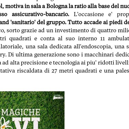
, motiva in sala a Bologna la ratio alla base del n
so assicurativo-bancario.
L'occasione e' prop
nd 'sanitario' del gruppo. Tutto accade ai piedi de
o, sorto grazie ad un investimento di quattro mili
tri quadrati e conta al suo interno 11 ambulat
ulatoriale, una sala dedicata all'endoscopia, una s
rgery. Di ultima generazione sono i macchinari dedi
d alta precisione e tecnologia ai piu' ridotti livell
itativa riscaldata di 27 metri quadrati e una pales