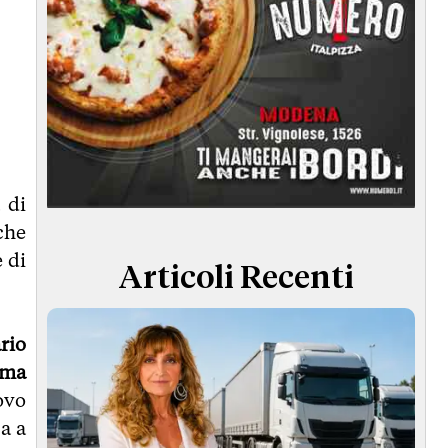
 di
che
 di
Articoli Recenti
rio
ema
uovo
a a