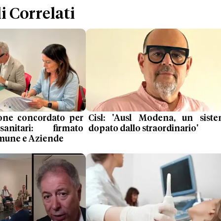
i Correlati
none concordato per
Cisl: 'Ausl Modena, un sist
anitari: firmato
dopato dallo straordinario'
mune e Aziende