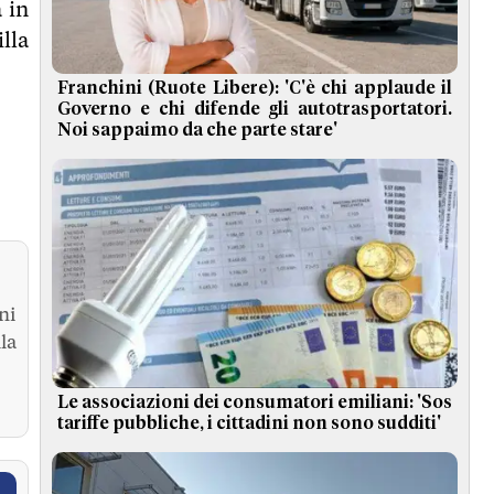
 in
lla
Franchini (Ruote Libere): 'C'è chi applaude il
Governo e chi difende gli autotrasportatori.
Noi sappaimo da che parte stare'
ni
la
Le associazioni dei consumatori emiliani: 'Sos
tariffe pubbliche, i cittadini non sono sudditi'