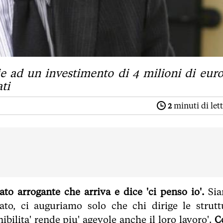
ie ad un investimento di 4 milioni di euro
ti
2
minuti di let
to arrogante che arriva e dice 'ci penso io'.
Si
to, ci auguriamo solo che chi dirige le strutt
ilita' rende piu' agevole anche il loro lavoro'.
C