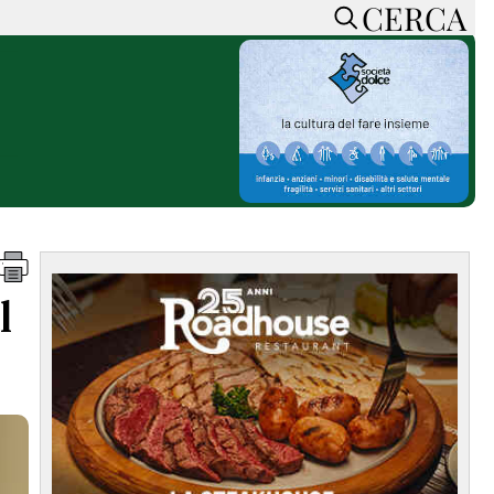
CERCA
HOME
CERCA
ACCEDI o REGISTRATI
CONTATTI
e
CON NOI
SOSTIENI LA PRESSA
CONOSCI LA PRESSA
he
COOKIE POLICY
l
PRIVACY POLICY
TTI
FEED RSS
MAPPA DEL SITO
NORMATIVE
DEONTOLOGICHE