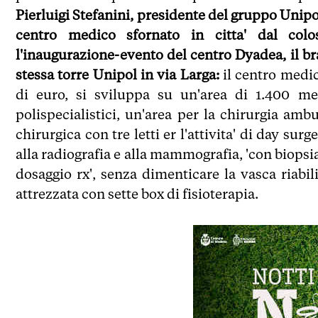
Pierluigi Stefanini, presidente del gruppo Unipol
centro medico sfornato in citta' dal colos
l'inaugurazione-evento del centro Dyadea, il bra
stessa torre Unipol in via Larga:
il centro medic
di euro, si sviluppa su un'area di 1.400 me
polispecialistici, un'area per la chirurgia amb
chirurgica con tre letti er l'attivita' di day su
alla radiografia e alla mammografia, 'con biopsia a
dosaggio rx', senza dimenticare la vasca riabil
attrezzata con sette box di fisioterapia.