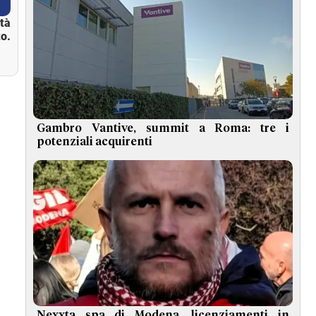
ità
o.
Gambro Vantive, summit a Roma: tre i
potenziali acquirenti
Nexxta spa di Modena, licenziamenti in