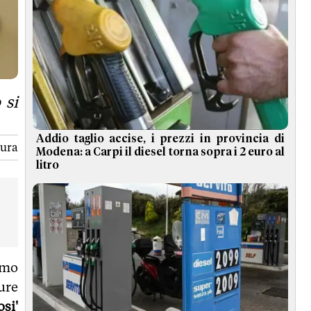
 si
Addio taglio accise, i prezzi in provincia di
tura
Modena: a Carpi il diesel torna sopra i 2 euro al
litro
amo
ure
osi'