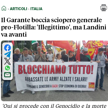
FEED RSS
Articoli
Italia
HOME
ARTICOLI
ITALIA
MAPPA DEL SITO
Il Garante boccia sciopero generale
NORMATIVE DEONTOLOGICHE
pro-Flotilla: 'Illegittimo', ma Landini
TERMINI e CONDIZIONI
va avanti
'Qui si procede con il Genocidio e la morte